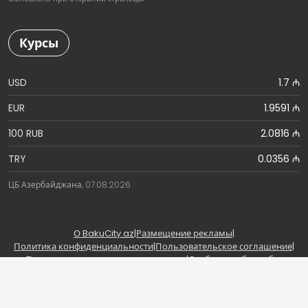
Курсы
USD
1.7 ₼
EUR
1.9591 ₼
100 RUB
2.0816 ₼
TRY
0.0356 ₼
ЦБ Азербайджана, 07.08.2026
О BakuCity.az
|
Размещение рекламы
|
Политика конфиденциальности
|
Пользовательское соглашение
|
Правила использования материалов
|
Сообщить об ошибке
Copyright © BakuCity.az | Powered by BakuCity.az