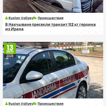
Ruslan Valiyev
Происшествия
В Нахчыване пресекли транзит 112 кг героина
из Ирана
13
ИЮН
2026
Ruslan Valiyev
Происшествия