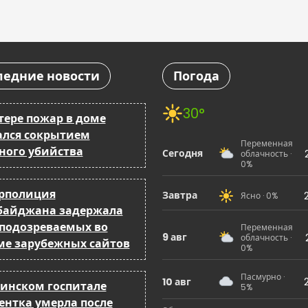
ледние новости
Погода
30°
тере пожар в доме
ался сокрытием
Переменная
ного убийства
Сегодня
облачность ·
0%
рполиция
Завтра
Ясно · 0%
байджана задержала
 подозреваемых во
Переменная
9 авг
облачность ·
ме зарубежных сайтов
0%
Пасмурно ·
10 авг
кинском госпитале
5%
ентка умерла после