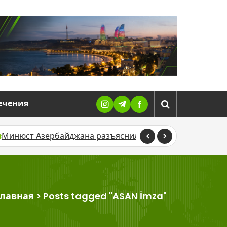
ечения
 Азербайджана разъяснил, кому нельзя менять имя и 
Главная
>
Posts tagged "ASAN İmza"