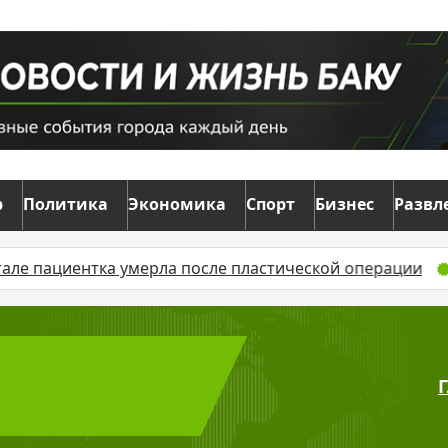
р
Политика
Экономика
Спорт
Бизнес
Развл
циентка умерла после пластической операции
Минюст