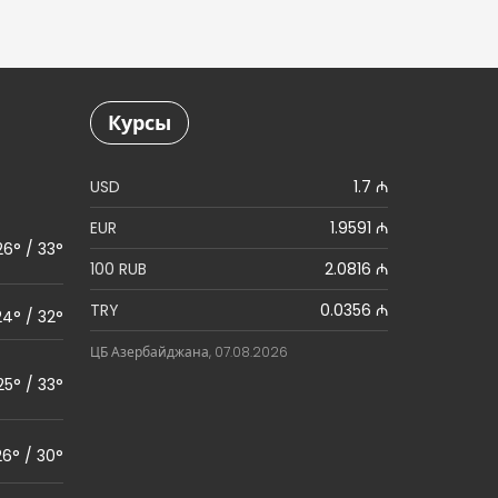
Курсы
USD
1.7 ₼
EUR
1.9591 ₼
26° / 33°
100 RUB
2.0816 ₼
TRY
0.0356 ₼
24° / 32°
ЦБ Азербайджана, 07.08.2026
25° / 33°
26° / 30°