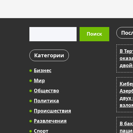
Поиск
Пос
Поиск
В Тер
Категории
оказ
двой
Бизнес
Мир
Кибе
Общество
Азер
двух
Политика
взло
Происшествия
Развлечения
В ба
паци
Спорт