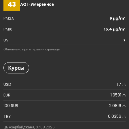
43
AQI · Умеренное
PM2.5
9 µg/m³
PM10
15.4 µg/m³
UV
7
Обновлено при открытии страницы
Курсы
USD
1.7 ₼
EUR
1.9591 ₼
100 RUB
2.0816 ₼
TRY
0.0356 ₼
ЦБ Азербайджана, 07.08.2026