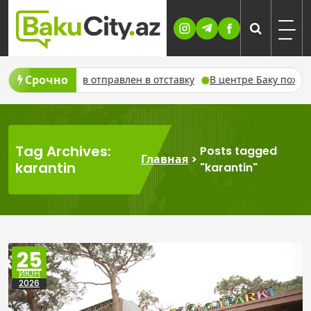
Skip
to
content
Срочно
ран Акберов отправлен в отставку
В центре Баку пожарные т
Tag Archives:
Posts tagged
Главная
>
karantin
"karantin"
25
ИЮН
2026