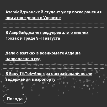
Азербайджанский студент умер после ранения
при атаке дрона в Украине
В Азербайджане предупредили о ливнях,
грозах и граде 9–11 августа
Дело о взятках в военкомате Агдаша
направлено в суд
В Баку TikTok-блогера оштрафовали после
задержания в аэропорту
Погода