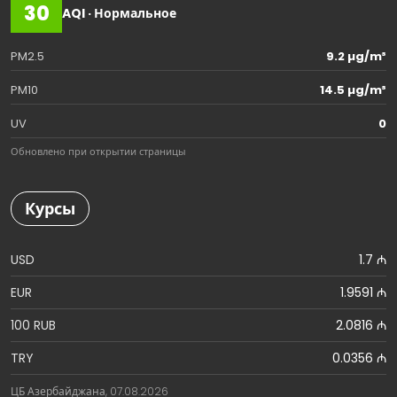
30
AQI · Нормальное
PM2.5
9.2 µg/m³
PM10
14.5 µg/m³
UV
0
Обновлено при открытии страницы
Курсы
USD
1.7 ₼
EUR
1.9591 ₼
100 RUB
2.0816 ₼
TRY
0.0356 ₼
ЦБ Азербайджана, 07.08.2026