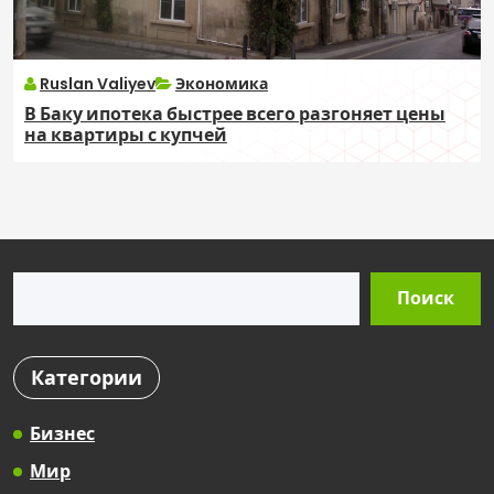
Ruslan Valiyev
Экономика
В Баку ипотека быстрее всего разгоняет цены
на квартиры с купчей
Поиск
Поиск
Категории
Бизнес
Мир