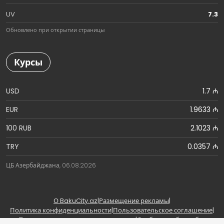
UV
7.3
Обновлено при открытии страницы
Курсы
USD
1.7 ₼
EUR
1.9633 ₼
100 RUB
2.1023 ₼
TRY
0.0357 ₼
ЦБ Азербайджана, 06.08.2026
О BakuCity.az
|
Размещение рекламы
|
Политика конфиденциальности
|
Пользовательское соглашение
|
Правила использования материалов
|
Сообщить об ошибке