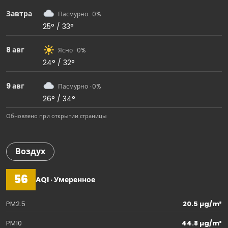
Завтра
Пасмурно · 0%
25° / 33°
8 авг
Ясно · 0%
24° / 32°
9 авг
Пасмурно · 0%
26° / 34°
Обновлено при открытии страницы
Воздух
56
AQI · Умеренное
PM2.5
20.5 µg/m³
PM10
44.8 µg/m³