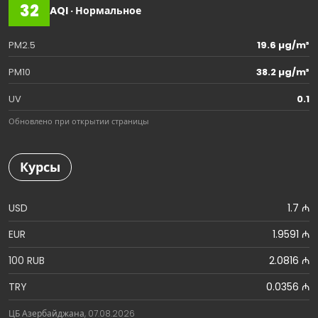
32
AQI · Нормальное
PM2.5
19.6 µg/m³
PM10
38.2 µg/m³
UV
0.1
Обновлено при открытии страницы
Курсы
USD
1.7 ₼
EUR
1.9591 ₼
100 RUB
2.0816 ₼
TRY
0.0356 ₼
ЦБ Азербайджана, 07.08.2026