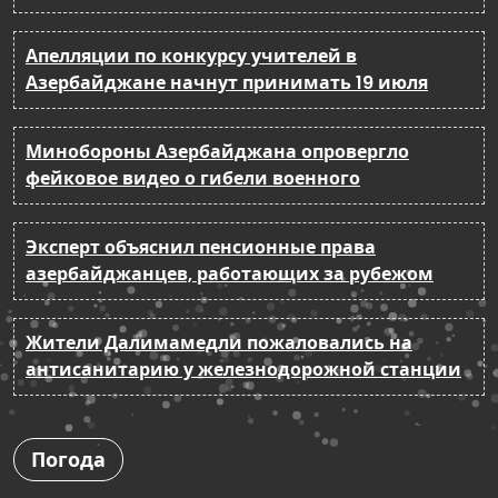
Апелляции по конкурсу учителей в
Азербайджане начнут принимать 19 июля
Минобороны Азербайджана опровергло
фейковое видео о гибели военного
Эксперт объяснил пенсионные права
азербайджанцев, работающих за рубежом
Жители Далимамедли пожаловались на
антисанитарию у железнодорожной станции
Погода