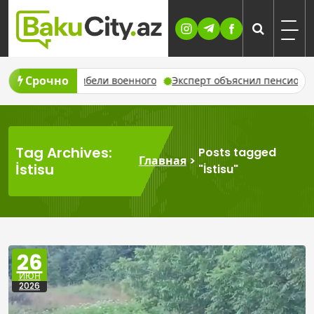
Skip
to
content
Срочно
део о гибели военного
Эксперт объяснил пенсионные права
Tag Archives:
Posts tagged
Главная
>
İstisu
"İstisu"
26
ИЮН
2026