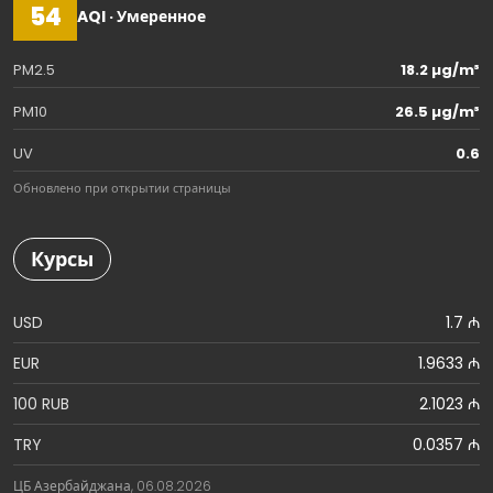
54
AQI · Умеренное
PM2.5
18.2 µg/m³
PM10
26.5 µg/m³
UV
0.6
Обновлено при открытии страницы
Курсы
USD
1.7 ₼
EUR
1.9633 ₼
100 RUB
2.1023 ₼
TRY
0.0357 ₼
ЦБ Азербайджана, 06.08.2026