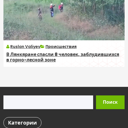
Ruslan Valiyev
Происшествия
В Лянкяране спасли 8 человек, заблудившихся
в горно-лесной зоне
Поиск
Поиск
Категории