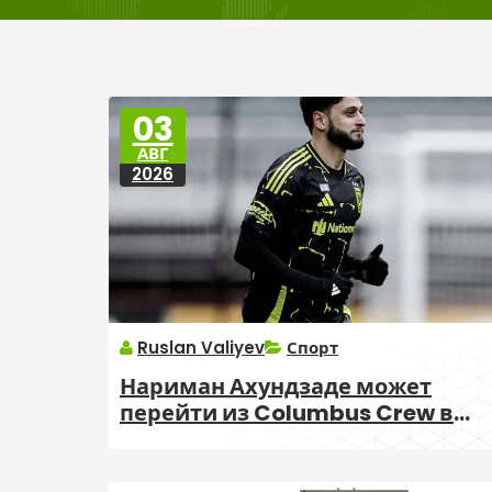
03
АВГ
2026
Ruslan Valiyev
Спорт
Нариман Ахундзаде может
перейти из Columbus Crew в
турецкий «Эрзурумспор»