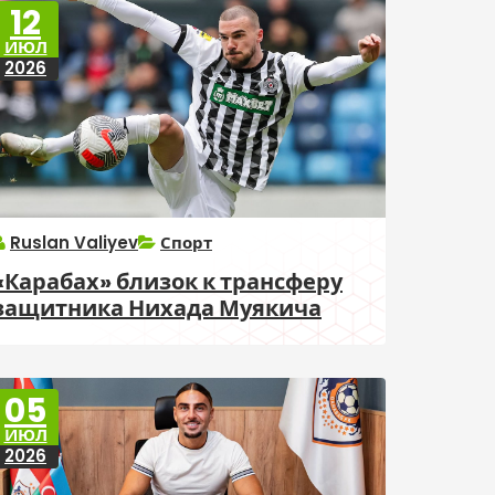
12
ИЮЛ
2026
Ruslan Valiyev
Спорт
«Карабах» близок к трансферу
защитника Нихада Муякича
05
ИЮЛ
2026