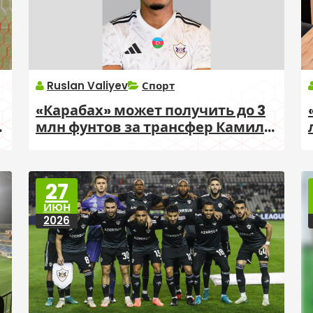
Ruslan Valiyev
Спорт
«Карабах» может получить до 3
млн фунтов за трансфер Камило
Дурана
27
ИЮН
2026