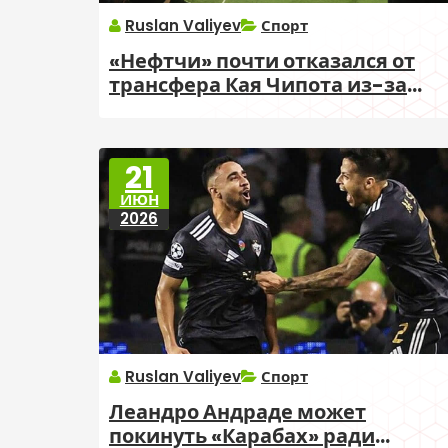
Ruslan Valiyev
Спорт
«Нефтчи» почти отказался от
трансфера Кая Чипота из-за
цены
21
ИЮН
2026
Ruslan Valiyev
Спорт
Леандро Андраде может
покинуть «Карабах» ради