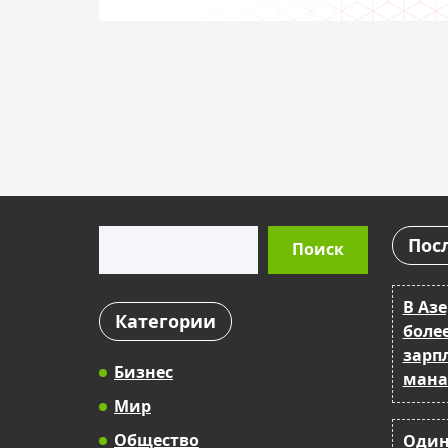
украинского «Полесья»
Поиск
Пос
Поиск
В Аз
Категории
более
зарпл
Бизнес
мана
Мир
Общество
Один