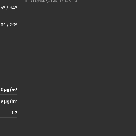
ЦБ Азербайджана, 07.08.2026
25° / 34°
26° / 30°
1.5 µg/m³
.9 µg/m³
7.7