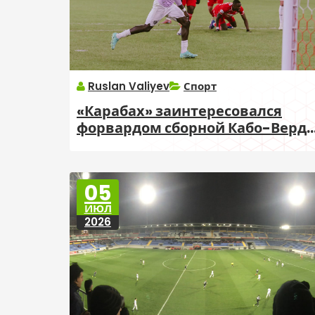
Ruslan Valiyev
Спорт
«Карабах» заинтересовался
форвардом сборной Кабо-Верде
Жилсоном Беншимолом
05
ИЮЛ
2026