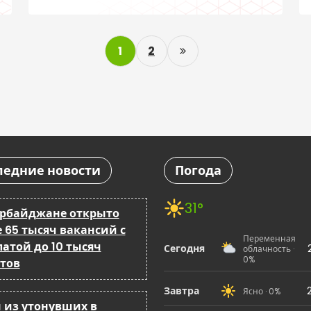
клуб
P
1
2
o
s
t
s
ледние новости
Погода
p
a
31°
ербайджане открыто
 65 тысяч вакансий с
g
Переменная
атой до 10 тысяч
Сегодня
облачность ·
0%
i
тов
n
Завтра
Ясно · 0%
 из утонувших в