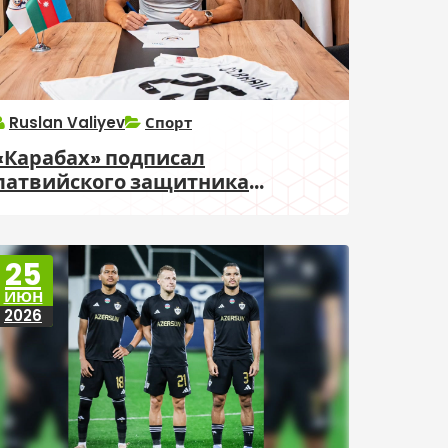
Ruslan Valiyev
Спорт
«Карабах» подписал
латвийского защитника
Джебраила Макрецкиса
25
ИЮН
2026