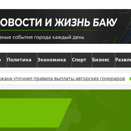
р
Политика
Экономика
Спорт
Бизнес
Развл
на уточнил правила выплаты авторских гонораров
В