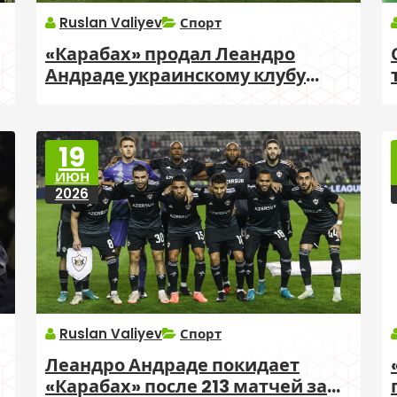
Ruslan Valiyev
Спорт
«Карабах» продал Леандро
Андраде украинскому клубу
«Полесье»
19
ИЮН
2026
Ruslan Valiyev
Спорт
Леандро Андраде покидает
«Карабах» после 213 матчей за