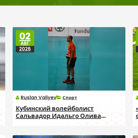
02
АВГ
2026
Ruslan Valiyev
Спорт
Кубинский волейболист
Сальвадор Идальго Олива
перешел в азербайджанский
клуб «Орду»