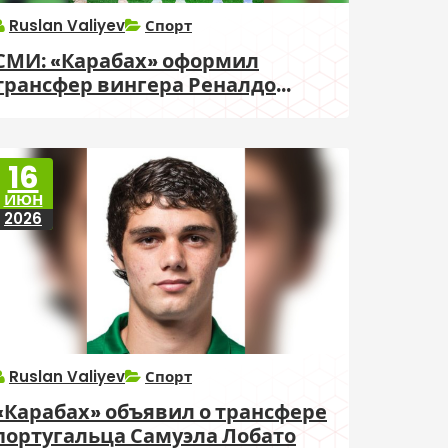
Ruslan Valiyev
Спорт
СМИ: «Карабах» оформил
трансфер вингера Реналдо
Чепаса
16
ИЮН
2026
Ruslan Valiyev
Спорт
«Карабах» объявил о трансфере
португальца Самуэла Лобато