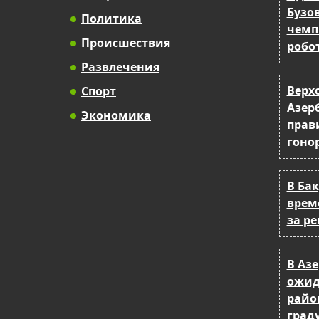
Бузо
Политика
чемп
Происшествия
робо
Развлечения
Верх
Спорт
Азер
Экономика
прав
гоно
В Бак
врем
за р
В Аз
ожид
райо
град