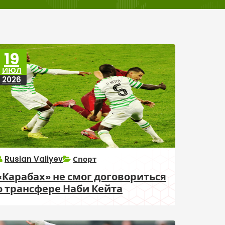
19
ИЮЛ
2026
Ruslan Valiyev
Спорт
«Карабах» не смог договориться
о трансфере Наби Кейта