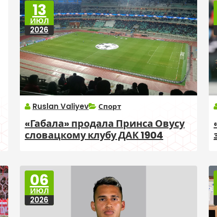
13
ИЮЛ
2026
Ruslan Valiyev
Спорт
«Габала» продала Принса Овусу
словацкому клубу ДАК 1904
06
ИЮЛ
2026