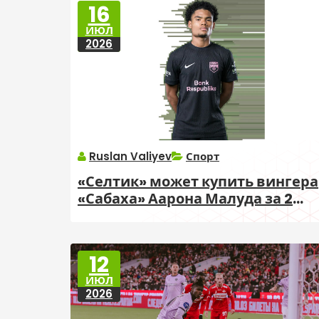
16
ИЮЛ
2026
Ruslan Valiyev
Спорт
«Селтик» может купить вингера
«Сабаха» Аарона Малуда за 2
млн фунтов
12
ИЮЛ
2026