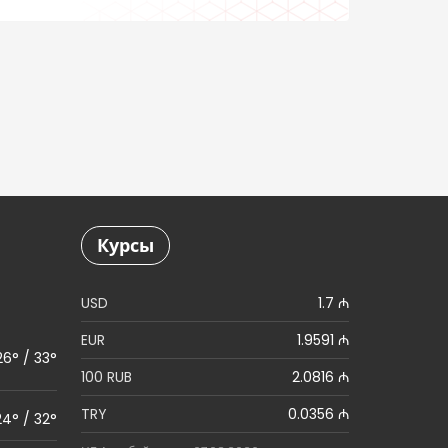
Курсы
USD
1.7 ₼
EUR
1.9591 ₼
26° / 33°
100 RUB
2.0816 ₼
TRY
0.0356 ₼
24° / 32°