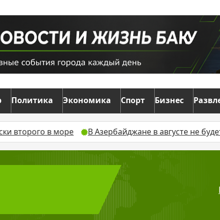
р
Политика
Экономика
Спорт
Бизнес
Развл
ого в море
В Азербайджане в августе не будет допо