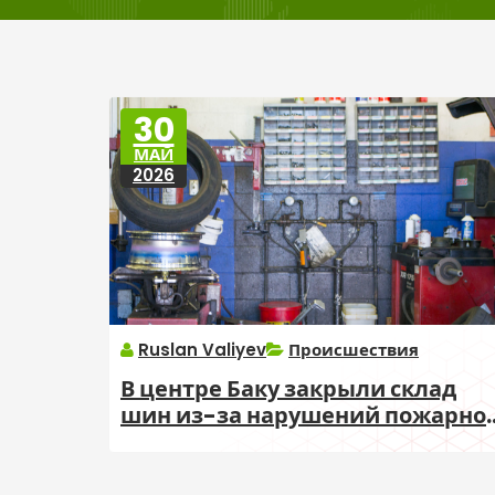
30
МАЙ
2026
Ruslan Valiyev
Происшествия
В центре Баку закрыли склад
шин из-за нарушений пожарно
безопасности