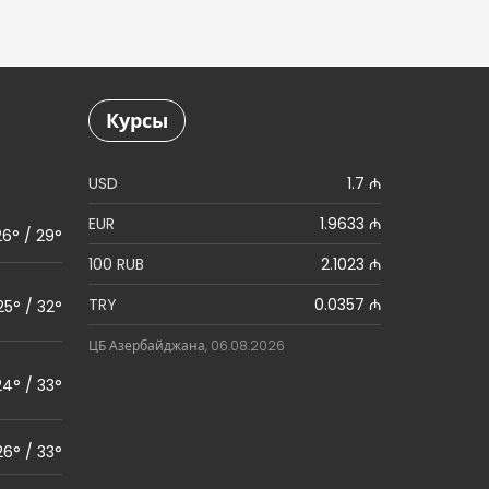
Курсы
USD
1.7 ₼
EUR
1.9633 ₼
26° / 29°
100 RUB
2.1023 ₼
TRY
0.0357 ₼
25° / 32°
ЦБ Азербайджана, 06.08.2026
24° / 33°
26° / 33°