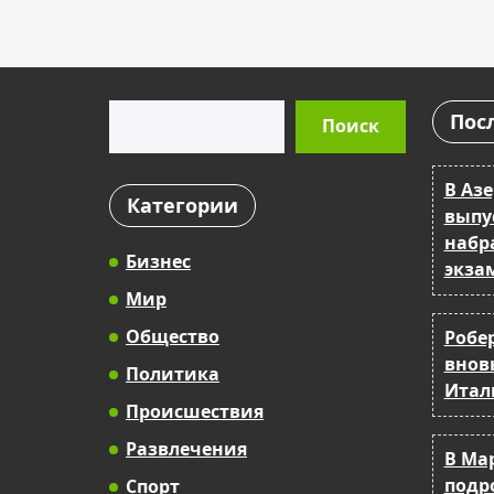
Поиск
Пос
Поиск
В Аз
Категории
выпу
набра
Бизнес
экза
Мир
Общество
Робе
внов
Политика
Итал
Происшествия
Развлечения
В Ма
подр
Спорт