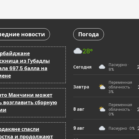
ледние новости
Погода
28°
ербайджане
скница из Губадлы
Пасмурно ·
Сегодня
ла 697,5 балла на
8%
мене
Переменная
Завтра
облачность ·
3%
рто Манчини может
ь возглавить сборную
Переменная
8 авг
ии
облачность ·
0%
9 авг
рдакяне спасли
Пасмурно · 0%
остка и продолжают