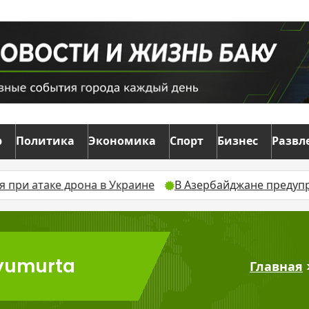
р
Политика
Экономика
Спорт
Бизнес
Развл
ке дрона в Украине
В Азербайджане предупредили о ли
 yumurta
Главная