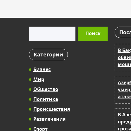
Поиск
Пос
Поиск
В Бак
Категории
обви
моше
Бизнес
Мир
Азер
Общество
умер
атак
Политика
Происшествия
В Аз
Развлечения
пред
гроза
Спорт