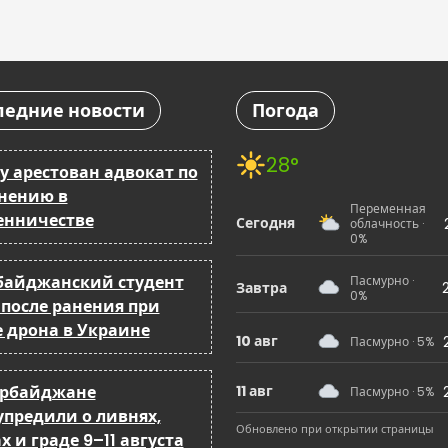
ледние новости
Погода
28°
у арестован адвокат по
нению в
Переменная
нничестве
Сегодня
облачность ·
0%
байджанский студент
Пасмурно ·
Завтра
0%
 после ранения при
е дрона в Украине
10 авг
Пасмурно · 5%
ербайджане
11 авг
Пасмурно · 5%
упредили о ливнях,
Обновлено при открытии страницы
х и граде 9–11 августа