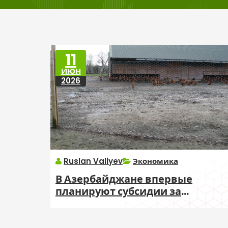
11
ИЮН
2026
Ruslan Valiyev
Экономика
В Азербайджане впервые
планируют субсидии за
производство племенных яиц