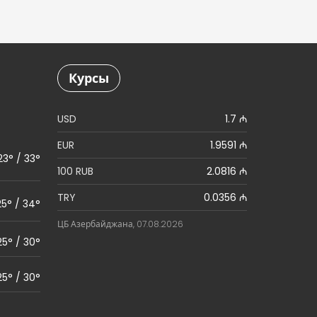
Курсы
USD
1.7 ₼
EUR
1.9591 ₼
23° / 33°
100 RUB
2.0816 ₼
TRY
0.0356 ₼
25° / 34°
ЦБ Азербайджана, 07.08.2026
25° / 30°
25° / 30°