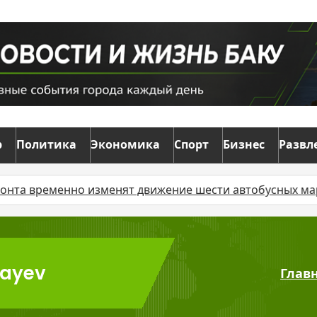
р
Политика
Экономика
Спорт
Бизнес
Развл
ременно изменят движение шести автобусных маршрутов
layev
Глав