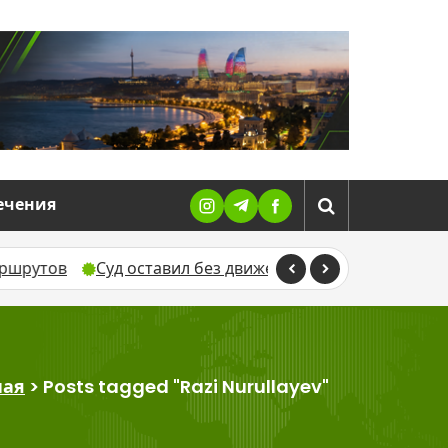
ечения
Суд оставил без движения жалобу Севиндж Гусейнов
ная
>
Posts tagged "Razi Nurullayev"