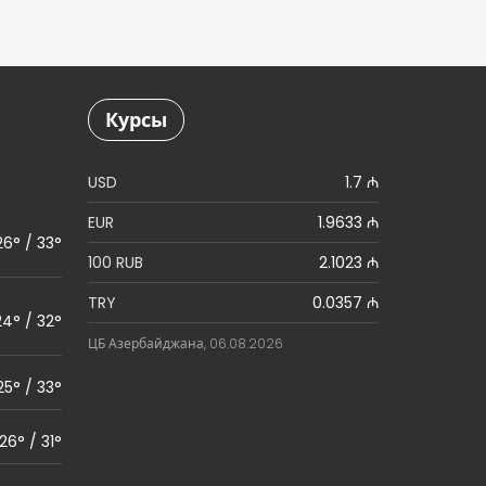
Курсы
USD
1.7 ₼
EUR
1.9633 ₼
26° / 33°
100 RUB
2.1023 ₼
TRY
0.0357 ₼
24° / 32°
ЦБ Азербайджана, 06.08.2026
25° / 33°
26° / 31°