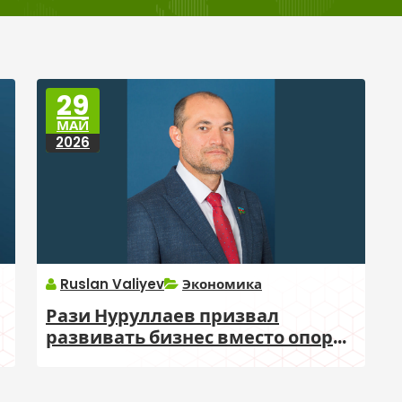
29
МАЙ
2026
Ruslan Valiyev
Экономика
Рази Нуруллаев призвал
развивать бизнес вместо опоры
только на пособия