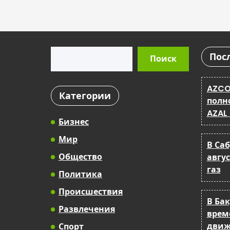
Поиск
Пос
Поиск
AZCO
Категории
полн
AZAL
Бизнес
Мир
В Са
Общество
авгу
газ
Политика
Происшествия
В Ба
Развлечения
врем
движ
Спорт