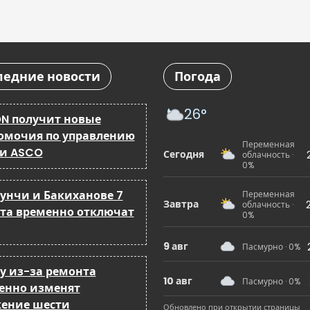
ледние новости
Погода
26°
N получит новые
омочия по управлению
Переменная
 и ASCO
Сегодня
облачность ·
0%
бунчи и Бакиханове 7
Переменная
Завтра
облачность ·
ста временно отключат
0%
9 авг
Пасмурно · 0%
ку из-за ремонта
10 авг
Пасмурно · 0%
енно изменят
ение шести
Обновлено при открытии страницы