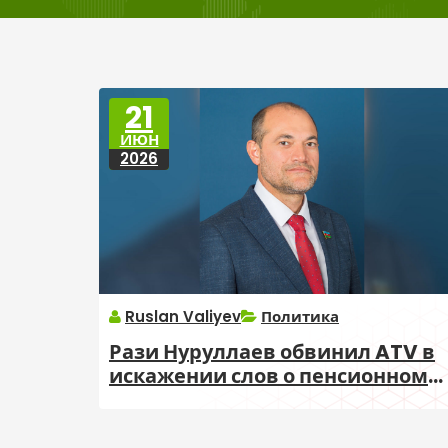
21
ИЮН
2026
Ruslan Valiyev
Политика
Рази Нуруллаев обвинил ATV в
искажении слов о пенсионном
возрасте