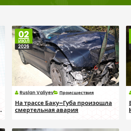
02
ИЮЛ
2026
Ruslan Valiyev
Происшествия
На трассе Баку–Губа произошла
х
смертельная авария