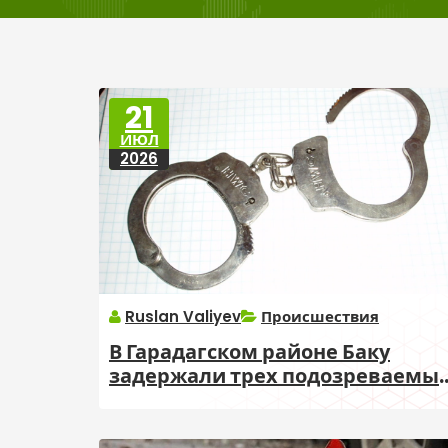
21
ИЮЛ
2026
Ruslan Valiyev
Происшествия
В Гарадагском районе Баку
задержали трех подозреваемы
в кражах