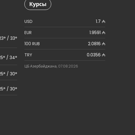
Курсы
USD
1.7 ₼
EUR
1.9591 ₼
23° / 33°
100 RUB
2.0816 ₼
TRY
0.0356 ₼
25° / 34°
ЦБ Азербайджана, 07.08.2026
25° / 30°
25° / 30°