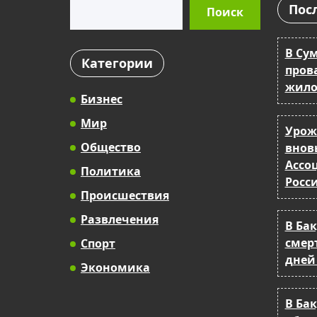
Поиск
Пос
Поиск
В Су
Категории
прова
жило
Бизнес
Мир
Урож
Общество
внов
Ассо
Политика
Росс
Происшествия
Развлечения
В Ба
смер
Спорт
дней
Экономика
В Бак