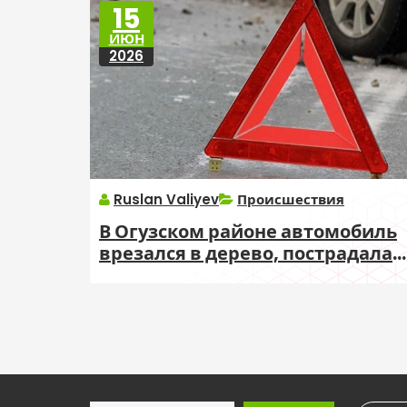
15
ИЮН
2026
Ruslan Valiyev
Происшествия
В Огузском районе автомобиль
врезался в дерево, пострадала
семья из четырех человек