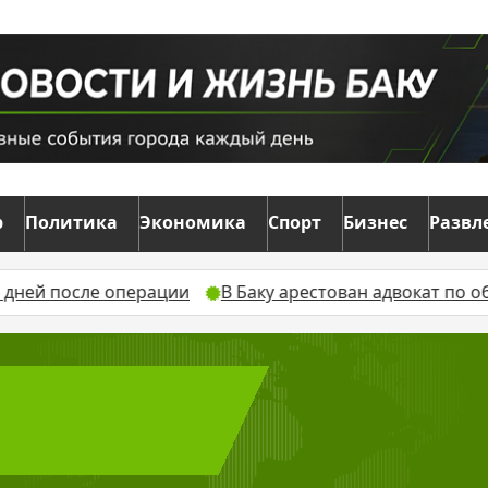
р
Политика
Экономика
Спорт
Бизнес
Развл
ерации
В Баку арестован адвокат по обвинению в мо