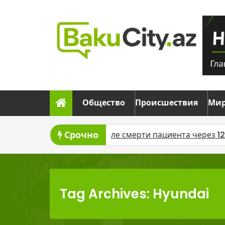
Skip
to
content
Общество
Происшествия
Ми
Срочно
или дело после смерти пациента через 12 дней после оп
Tag Archives: Hyundai