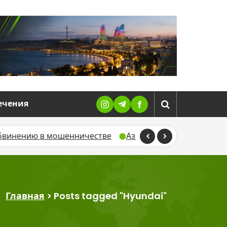
ечения
шенничестве
Азербайджанский студент умер после ра
Главная
>
Posts tagged "Hyundai"