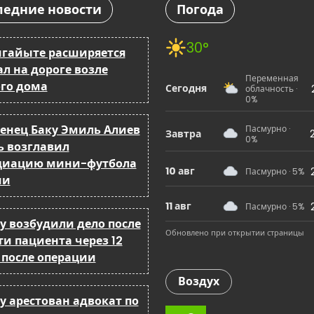
ледние новости
Погода
30°
мгайыте расширяется
л на дороге возле
Переменная
го дома
Сегодня
облачность ·
0%
енец Баку Эмиль Алиев
Пасмурно ·
Завтра
0%
ь возглавил
циацию мини-футбола
10 авг
Пасмурно · 5%
ии
11 авг
Пасмурно · 5%
ку возбудили дело после
Обновлено при открытии страницы
ти пациента через 12
 после операции
Воздух
у арестован адвокат по