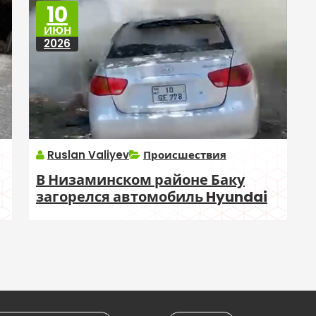
10
ИЮН
2026
Ruslan Valiyev
Происшествия
В Низаминском районе Баку
загорелся автомобиль Hyundai