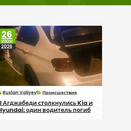
26
ИЮН
2026
Ruslan Valiyev
Происшествия
В Агджабеди столкнулись Kia и
Hyundai: один водитель погиб