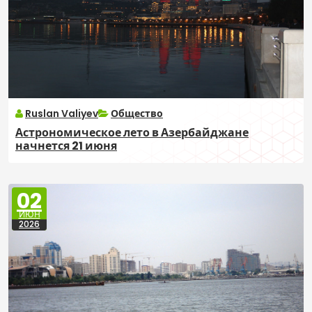
Ruslan Valiyev
Общество
Астрономическое лето в Азербайджане
начнется 21 июня
02
ИЮН
2026