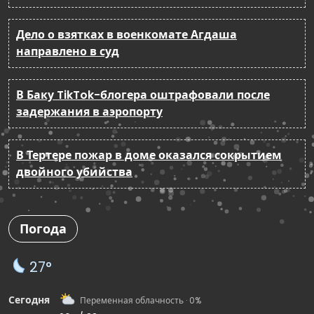
Дело о взятках в военкомате Агдаша
направлено в суд
В Баку TikTok-блогера оштрафовали после
задержания в аэропорту
В Тертере пожар в доме оказался сокрытием
двойного убийства
Погода
27°
Сегодня
Переменная облачность · 0%