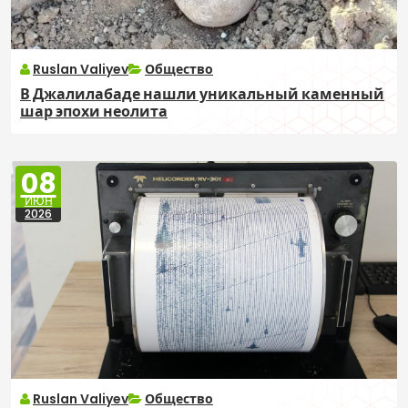
Ruslan Valiyev
Общество
В Джалилабаде нашли уникальный каменный
шар эпохи неолита
08
ИЮН
2026
Ruslan Valiyev
Общество