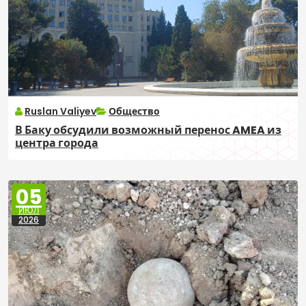
Ruslan Valiyev
Общество
В Баку обсудили возможный перенос AMEA из
центра города
05
ИЮЛ
2026