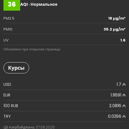
36
AQI · Нормальное
PM2.5
18 µg/m³
PM10
35.2 µg/m³
UV
1.6
Обновлено при открытии страницы
Курсы
USD
1.7 ₼
EUR
1.9591 ₼
100 RUB
2.0816 ₼
TRY
0.0356 ₼
ЦБ Азербайджана, 07.08.2026