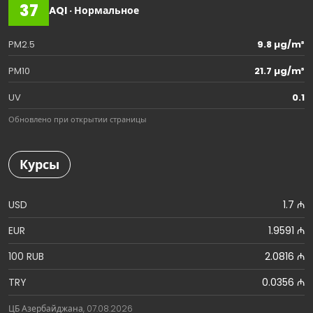
37
AQI · Нормальное
PM2.5
9.8 µg/m³
PM10
21.7 µg/m³
UV
0.1
Обновлено при открытии страницы
Курсы
USD
1.7 ₼
EUR
1.9591 ₼
100 RUB
2.0816 ₼
TRY
0.0356 ₼
ЦБ Азербайджана, 07.08.2026