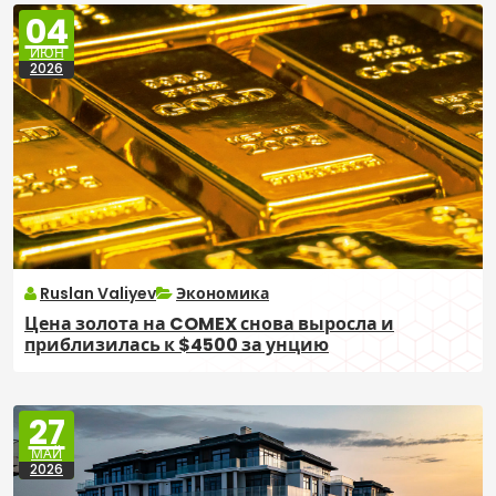
04
ИЮН
2026
Ruslan Valiyev
Экономика
Цена золота на COMEX снова выросла и
приблизилась к $4500 за унцию
27
МАЙ
2026