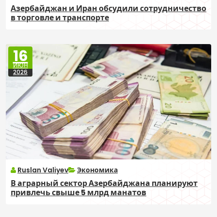
Азербайджан и Иран обсудили сотрудничество
в торговле и транспорте
16
ИЮН
2026
Ruslan Valiyev
Экономика
В аграрный сектор Азербайджана планируют
привлечь свыше 5 млрд манатов