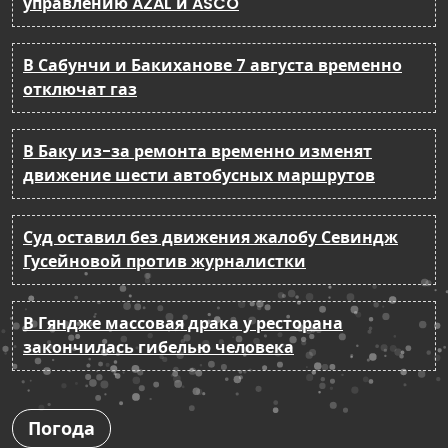
управлению AZAL и ASCO
В Сабунчи и Бакиханове 7 августа временно
отключат газ
В Баку из-за ремонта временно изменят
движение шести автобусных маршрутов
Суд оставил без движения жалобу Севиндж
Гусейновой против журналистки
В Гяндже массовая драка у ресторана
закончилась гибелью человека
Погода