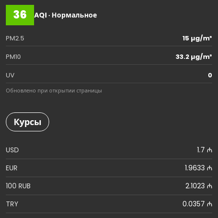
36
AQI · Нормальное
PM2.5
15 µg/m³
PM10
33.2 µg/m³
UV
0
Обновлено при открытии страницы
Курсы
USD
1.7 ₼
EUR
1.9633 ₼
100 RUB
2.1023 ₼
TRY
0.0357 ₼