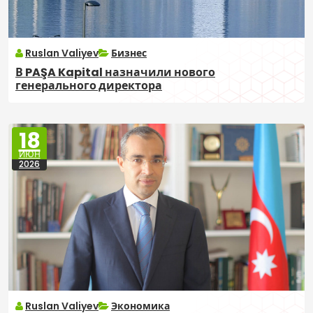
Ruslan Valiyev
Бизнес
В PAŞA Kapital назначили нового
генерального директора
18
ИЮН
2026
Ruslan Valiyev
Экономика