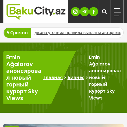
Skip
to
content
Срочно
д Азербайджана уточнил правила выплаты авторских гонораро
Emin
Emin
Ağalarov
Ağalarov
анонсирова
анонсировал
л новый
Главная
>
Бизнес
>
новый
горный
горный
курорт Sky
курорт Sky
Views
Views