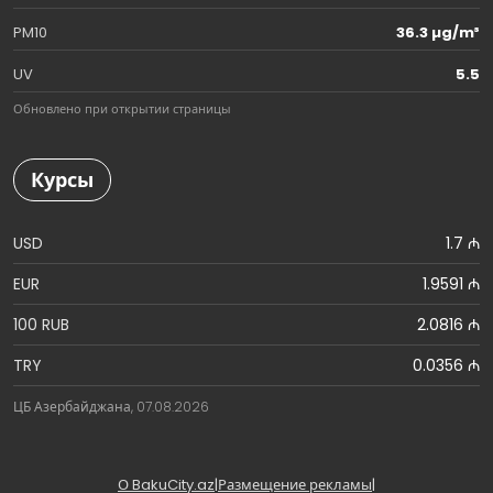
PM10
36.3 µg/m³
UV
5.5
Обновлено при открытии страницы
Курсы
USD
1.7 ₼
EUR
1.9591 ₼
100 RUB
2.0816 ₼
TRY
0.0356 ₼
ЦБ Азербайджана, 07.08.2026
О BakuCity.az
|
Размещение рекламы
|