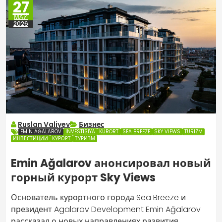
27
МАЙ
2026
Ruslan Valiyev
Бизнес
EMIN AĞALAROV
INVESTISIYA
KURORT
SEA BREEZE
SKY VIEWS
TURIZM
ИНВЕСТИЦИИ
КУРОРТ
ТУРИЗМ
Emin Ağalarov анонсировал новый
горный курорт Sky Views
Основатель курортного города Sea Breeze и
президент Agalarov Development Emin Ağalarov
рассказал о новых направлениях развития