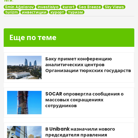
Теги:
Emin Ağalarov
investisiya
kurort
Sea Breeze
Sky Views
turizm
инвестиции
курорт
туризм
Еще по теме
Баку примет конференцию
аналитических центров
Организации тюркских государств
SOCAR опровергла сообщения о
массовых сокращениях
сотрудников
В Unibank назначили нового
председателя правления