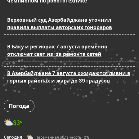
чемпионом по робототехнике
Верховный суд Азербайджана уточнил
правила выплаты авторских гонораров
В Баку и регионах 7 августа временно
отключат свет из-за ремонта сетей
В Азербайджане 7 августа ожидаются ливни в
горных районах и жара до 39 градусов
Погода
33°
Сегодня
Переменная облачность · 0%