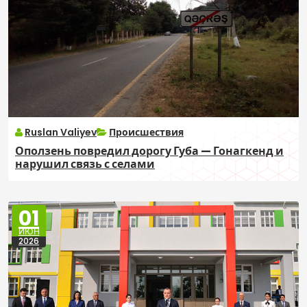
Ruslan Valiyev
Происшествия
Оползень повредил дорогу Губа — Гонагкенд и
нарушил связь с селами
01
ИЮН
2026