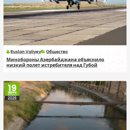
Ruslan Valiyev
Общество
Минобороны Азербайджана объяснило
низкий полет истребителя над Губой
19
ИЮЛ
2026