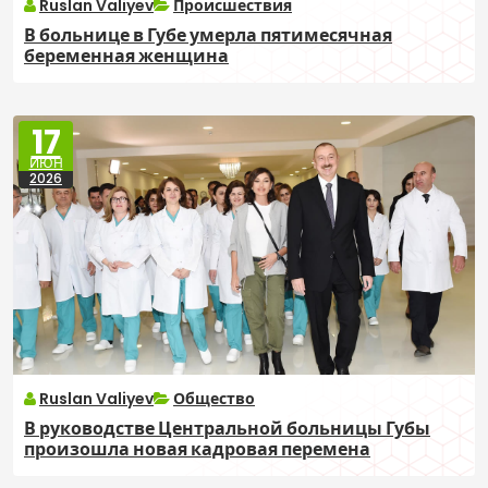
Ruslan Valiyev
Происшествия
В больнице в Губе умерла пятимесячная
беременная женщина
17
ИЮН
2026
Ruslan Valiyev
Общество
В руководстве Центральной больницы Губы
произошла новая кадровая перемена