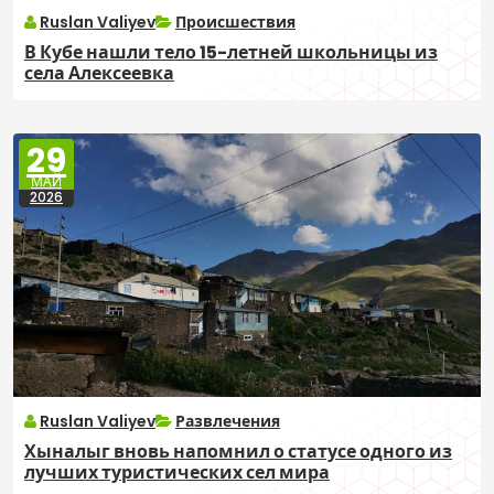
Ruslan Valiyev
Происшествия
В Кубе нашли тело 15-летней школьницы из
села Алексеевка
29
МАЙ
2026
Ruslan Valiyev
Развлечения
Хыналыг вновь напомнил о статусе одного из
лучших туристических сел мира