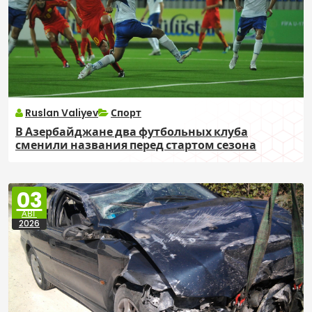
Ruslan Valiyev
Спорт
В Азербайджане два футбольных клуба
сменили названия перед стартом сезона
03
АВГ
2026