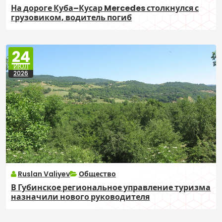
На дороге Куба–Кусар Mercedes столкнулся с
грузовиком, водитель погиб
24
ИЮЛ
2026
Ruslan Valiyev
Общество
В Губинское региональное управление туризма
назначили нового руководителя