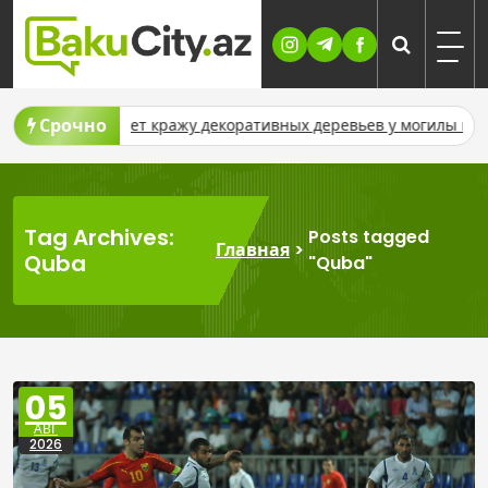
Skip
to
content
Срочно
екоративных деревьев у могилы шехида
На бирже COMEX сно
Tag Archives:
Posts tagged
Главная
>
Quba
"Quba"
05
АВГ
2026