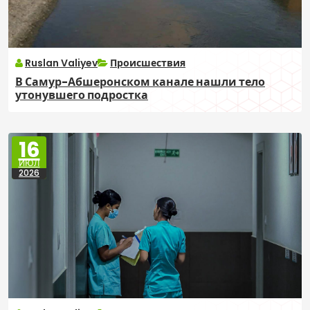
Ruslan Valiyev
Происшествия
В Самур-Абшеронском канале нашли тело
утонувшего подростка
16
ИЮЛ
2026