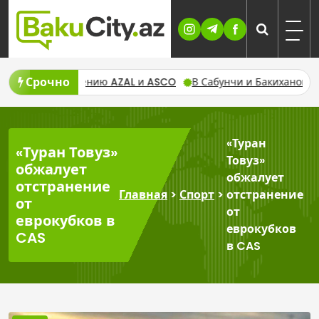
Skip
to
content
Срочно
управлению AZAL и ASCO
В Сабунчи и Бакиханове 7 августа 
«Туран
«Туран Товуз»
Товуз»
обжалует
обжалует
отстранение
Главная
>
Спорт
>
отстранение
от
от
еврокубков в
еврокубков
CAS
в CAS