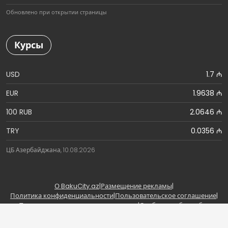
Обновлено при открытии страницы
Курсы
USD
1.7 ₼
EUR
1.9638 ₼
100 RUB
2.0646 ₼
TRY
0.0356 ₼
ЦБ Азербайджана, 10.08.2026
О BakuCity.az
|
Размещение рекламы
|
Политика конфиденциальности
|
Пользовательское соглашение
|
Правила использования материалов
|
Сообщить об ошибке