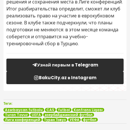
решения и сохранения места в Лиге конференций.
Итог разбирательства определит, сможет ли клуб
реализовать право на участие в еврокубковом
сезоне. В клубе также подчеркнули, что планы
подготовки не меняются: в этом месяце команда
соберется и отправится на учебно-
тренировочный сбор в Турцию.
Узнай первым в Telegram
BakuCity.az в Instagram
Теги:
Azərbaycan futbolu
CAS
futbol
Konfrans Liqası
Turan Tovuz
UEFA
азербайджанский футбол
Лига конференций
Туран Товуз
УЕФА
футбол