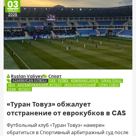
03
ИЮН
2026
Ruslan Valiyev
Спорт
AZƏRBAYCAN FUTBOLU
CAS
FUTBOL
KONFRANS LIQASI
TURAN TOVUZ
UEFA
АЗЕРБАЙДЖАНСКИЙ ФУТБОЛ
ЛИГА КОНФЕРЕНЦИЙ
ТУРАН ТОВУЗ
УЕФА
ФУТБОЛ
«Туран Товуз» обжалует
отстранение от еврокубков в CAS
Футбольный клуб «Туран Товуз» намерен
обратиться в Спортивный арбитражный суд после