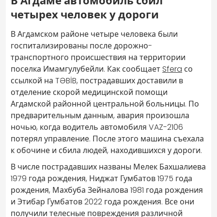
В Агдаме автомобиль сбил
четырех человек у дороги
В Агдамском районе четыре человека были
госпитализированы после дорожно-
транспортного происшествия на территории
поселка Имамгулубейли. Как сообщает
Sfera
со
ссылкой на TƏBİB, пострадавших доставили в
отделение скорой медицинской помощи
Агдамской районной центральной больницы. По
предварительным данным, авария произошла
ночью, когда водитель автомобиля VAZ-2106
потерял управление. После этого машина съехала
к обочине и сбила людей, находившихся у дороги.
В числе пострадавших названы Мелек Бахшалиева
1979 года рождения, Ниджат Гумбатов 1975 года
рождения, Махбуба Зейналова 1981 года рождения
и Этибар Гумбатов 2022 года рождения. Все они
получили телесные повреждения различной