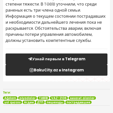
степени тяжести. В TƏBİB уточнили, что среди
раненых есть три члена одной семьи.
Информация о текущем состоянии пострадавших
и необходимости дальнейшего лечения пока не
раскрывается. Обстоятельства аварии, включая
причины потери управления автомобилем,
должны установить компетентные службы.
Узнай первым в Telegram
BakuCity.az в Instagram
Теги:
Ağdam
piyadalar
TƏBİB
VAZ-2106
xəsarət alanlar
yol qəzası
Агдам
ДТП
пешеходы
пострадавшие