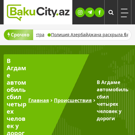
Skip
to
content
Срочно
льного ветра
Полиция Азербайджана раскрыла 64 преступле
В
Агдам
е
автом
В Агдаме
обиль
автомобиль
сбил
сбил
Главная
>
Происшествия
>
четыр
четырех
ех
человек у
челов
дороги
ек у
дорог