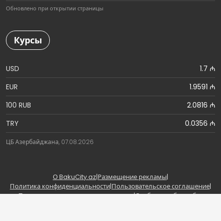
Обновлено при открытии страницы
Курсы
USD
1.7 ₼
EUR
1.9591 ₼
100 RUB
2.0816 ₼
TRY
0.0356 ₼
ЦБ Азербайджана, 07.08.2026
О BakuCity.az
|
Размещение рекламы
|
Политика конфиденциальности
|
Пользовательское соглашение
|
Правила использования материалов
|
Сообщить об ошибке