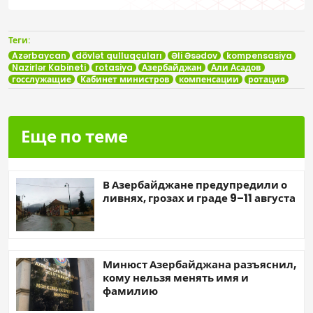
Теги:
Azərbaycan
dövlət qulluqçuları
Əli Əsədov
kompensasiya
Nazirlər Kabineti
rotasiya
Азербайджан
Али Асадов
госслужащие
Кабинет министров
компенсации
ротация
Еще по теме
В Азербайджане предупредили о
ливнях, грозах и граде 9–11 августа
Минюст Азербайджана разъяснил,
кому нельзя менять имя и
фамилию