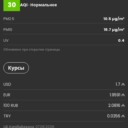
30
AQI · Нормальное
PM2.5
10.5 µg/m³
PM10
15.7 µg/m³
UV
0.4
Обновлено при открытии страницы
Курсы
USD
1.7 ₼
EUR
1.9591 ₼
100 RUB
2.0816 ₼
TRY
0.0356 ₼
ЦБ Азербайджана, 07.08.2026