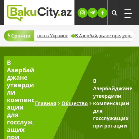
Skip
to
content
Срочно
таке дрона в Украине
В Азербайджане предупредили о ливнях,
В
Азербай
джане
В
утверди
Азербайджане
ли
утвердили
компенс
Главная
>
Общество
>
компенсации
ации
для
для
госслужащих
госслуж
при ротации
ащих
при