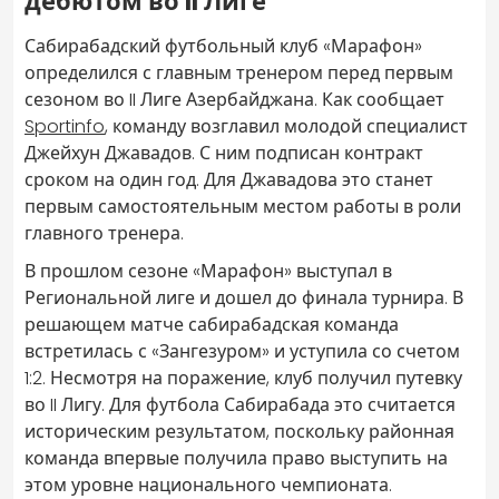
дебютом во II Лиге
Сабирабадский футбольный клуб «Марафон»
определился с главным тренером перед первым
сезоном во II Лиге Азербайджана. Как сообщает
Sportinfo
, команду возглавил молодой специалист
Джейхун Джавадов. С ним подписан контракт
сроком на один год. Для Джавадова это станет
первым самостоятельным местом работы в роли
главного тренера.
В прошлом сезоне «Марафон» выступал в
Региональной лиге и дошел до финала турнира. В
решающем матче сабирабадская команда
встретилась с «Зангезуром» и уступила со счетом
1:2. Несмотря на поражение, клуб получил путевку
во II Лигу. Для футбола Сабирабада это считается
историческим результатом, поскольку районная
команда впервые получила право выступить на
этом уровне национального чемпионата.