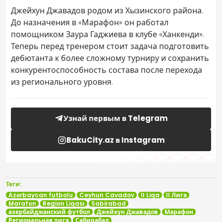
Джейхун Джавадов родом из Хызинского района.
До назначения в «Марафон» он работал
помощником Заура Гаджиева в клубе «Ханкенди».
Теперь перед тренером стоит задача подготовить
дебютанта к более сложному турниру и сохранить
конкурентоспособность состава после перехода
из регионального уровня.
Узнай первым в Telegram
BakuCity.az в Instagram
Теги:
Azərbaycan futbolu
Ceyhun Cavadov
II Liqa
II Лига
Marafon
Region Liqası
Sabirabad
азербайджанский футбол
Джейхун Джавадов
Марафон
Региональная лига
Сабирабад