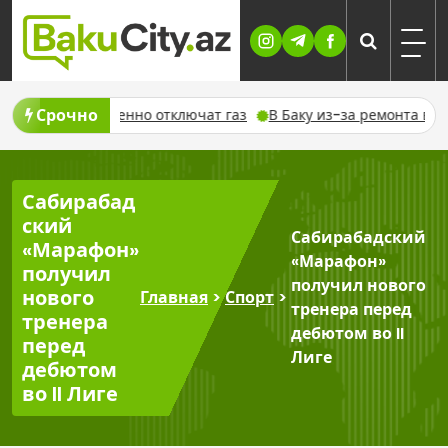
Skip
to
content
Срочно
ста временно отключат газ
В Баку из-за ремонта временно 
Сабирабад
ский
Сабирабадский
«Марафон»
«Марафон»
получил
получил нового
нового
Главная
>
Спорт
>
тренера перед
тренера
дебютом во II
перед
Лиге
дебютом
во II Лиге