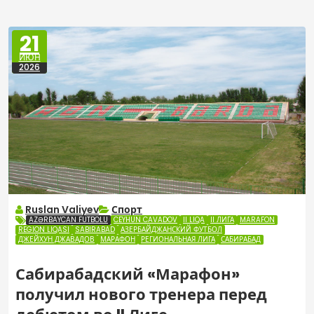
21
ИЮН
2026
Ruslan Valiyev
Спорт
AZƏRBAYCAN FUTBOLU
CEYHUN CAVADOV
II LIQA
II ЛИГА
MARAFON
REGION LIQASI
SABIRABAD
АЗЕРБАЙДЖАНСКИЙ ФУТБОЛ
ДЖЕЙХУН ДЖАВАДОВ
МАРАФОН
РЕГИОНАЛЬНАЯ ЛИГА
САБИРАБАД
Сабирабадский «Марафон»
получил нового тренера перед