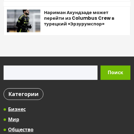
Нариман Ахундзаде может
перейти из Columbus Crew в
турецкий «Эрзурумспор»
Поиск
Поиск
Категории
Бизнес
Мир
Общество