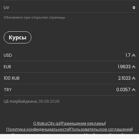
UV
0
Обновлено при открытии страницы
Курсы
USD
1.7 ₼
EUR
1.9633 ₼
100 RUB
2.1023 ₼
TRY
0.0357 ₼
ЦБ Азербайджана, 06.08.2026
О BakuCity.az
|
Размещение рекламы
|
Политика конфиденциальности
|
Пользовательское соглашение
|
Правила использования материалов
|
Сообщить об ошибке