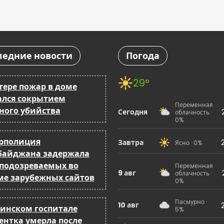
ледние новости
Погода
29°
тере пожар в доме
ался сокрытием
Переменная
ного убийства
Сегодня
облачность ·
0%
рполиция
Завтра
Ясно · 0%
байджана задержала
 подозреваемых во
Переменная
9 авг
облачность ·
ме зарубежных сайтов
0%
Пасмурно ·
10 авг
кинском госпитале
5%
ентка умерла после