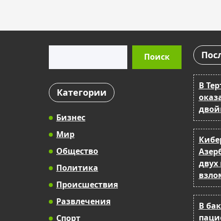
Поиск
Пос
Поиск
В Тер
Категории
оказ
двой
Бизнес
Мир
Кибе
Общество
Азер
двух
Политика
взло
Происшествия
Развлечения
В ба
паци
Спорт