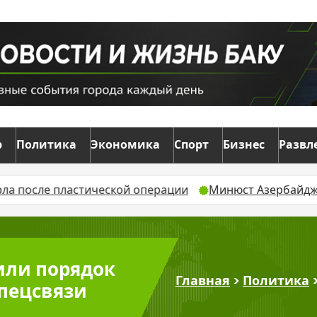
р
Политика
Экономика
Спорт
Бизнес
Развл
астической операции
Минюст Азербайджана разъясни
или порядок
Главная
>
Политика
пецсвязи