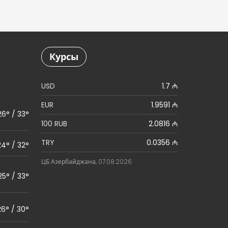
Курсы
USD
1.7 ₼
EUR
1.9591 ₼
26° / 33°
100 RUB
2.0816 ₼
TRY
0.0356 ₼
24° / 32°
ЦБ Азербайджана, 07.08.2026
25° / 33°
26° / 30°