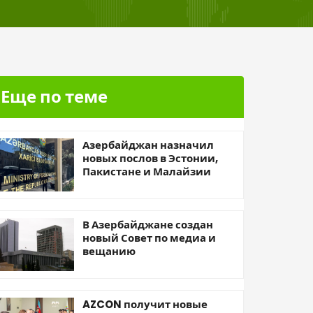
Еще по теме
Азербайджан назначил
новых послов в Эстонии,
Пакистане и Малайзии
В Азербайджане создан
новый Совет по медиа и
вещанию
AZCON получит новые