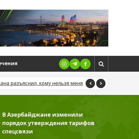
ечения
л, кому нельзя менять имя и фамилию
В Азербайджа
В Азербайджане изменили
>
порядок утверждения тарифов
спецсвязи