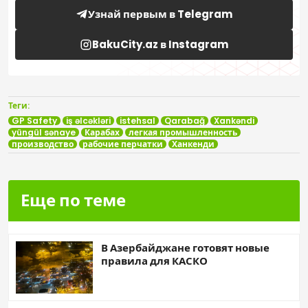
Узнай первым в Telegram
BakuCity.az в Instagram
Теги:
GP Safety
iş əlcəkləri
istehsal
Qarabağ
Xankəndi
yüngül sənaye
Карабах
легкая промышленность
производство
рабочие перчатки
Ханкенди
Еще по теме
В Азербайджане готовят новые
правила для КАСКО