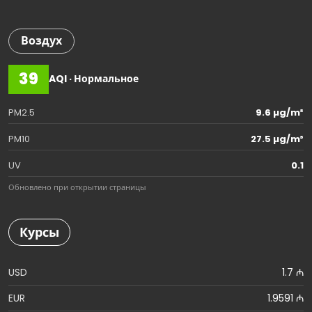
Воздух
39
AQI · Нормальное
PM2.5
9.6 µg/m³
PM10
27.5 µg/m³
UV
0.1
Обновлено при открытии страницы
Курсы
USD
1.7 ₼
EUR
1.9591 ₼