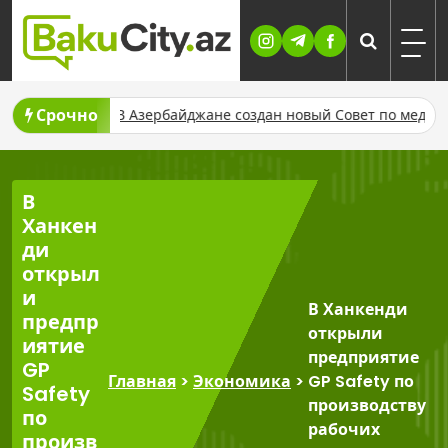
Skip
to
content
Срочно
 Малайзии
В Азербайджане создан новый Совет по медиа и 
В
Ханкен
ди
открыл
и
В Ханкенди
предпр
открыли
иятие
предприятие
GP
Главная
>
Экономика
>
GP Safety по
Safety
производству
по
рабочих
произв