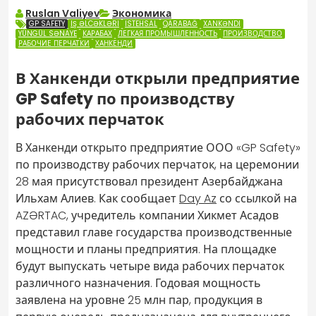
Ruslan Valiyev
Экономика
GP SAFETY
IŞ ƏLCƏKLƏRI
ISTEHSAL
QARABAĞ
XANKƏNDI
YÜNGÜL SƏNAYE
КАРАБАХ
ЛЕГКАЯ ПРОМЫШЛЕННОСТЬ
ПРОИЗВОДСТВО
РАБОЧИЕ ПЕРЧАТКИ
ХАНКЕНДИ
В Ханкенди открыли предприятие
GP Safety по производству
рабочих перчаток
В Ханкенди открыто предприятие ООО «GP Safety»
по производству рабочих перчаток, на церемонии
28 мая присутствовал президент Азербайджана
Ильхам Алиев. Как сообщает
Day Az
со ссылкой на
AZƏRTAC, учредитель компании Хикмет Асадов
представил главе государства производственные
мощности и планы предприятия. На площадке
будут выпускать четыре вида рабочих перчаток
различного назначения. Годовая мощность
заявлена на уровне 25 млн пар, продукция в