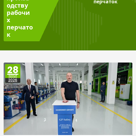
перчаток
одству
рабочи
х
перчато
к
28
МАЙ
2026