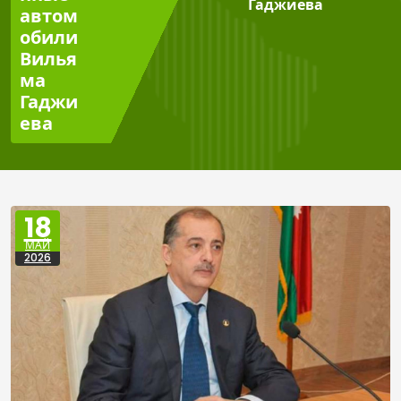
Гаджиева
автом
обили
Вилья
ма
Гаджи
ева
18
МАЙ
2026