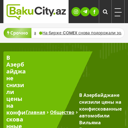
Skip
to
content
Срочно
 могилы шехида
На бирже COMEX снова подорожали золото 
В
Азерб
айджа
не
снизи
ли
В Азербайджане
цены
снизили цены на
на
конфискованные
конфи
Главная
>
Общество
>
автомобили
скова
Вильяма
нные