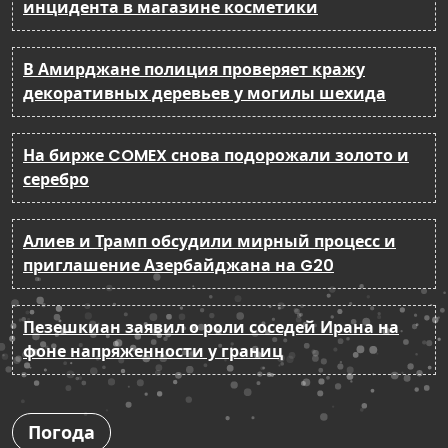
инцидента в магазине косметики
В Амирджане полиция проверяет кражу
декоративных деревьев у могилы шехида
На бирже COMEX снова подорожали золото и
серебро
Алиев и Трамп обсудили мирный процесс и
приглашение Азербайджана на G20
Пезешкиан заявил о роли соседей Ирана на
фоне напряженности у границ
Погода