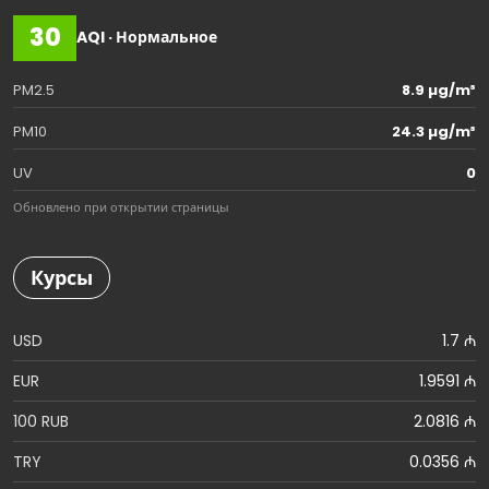
30
AQI · Нормальное
PM2.5
8.9 µg/m³
PM10
24.3 µg/m³
UV
0
Обновлено при открытии страницы
Курсы
USD
1.7 ₼
EUR
1.9591 ₼
100 RUB
2.0816 ₼
TRY
0.0356 ₼