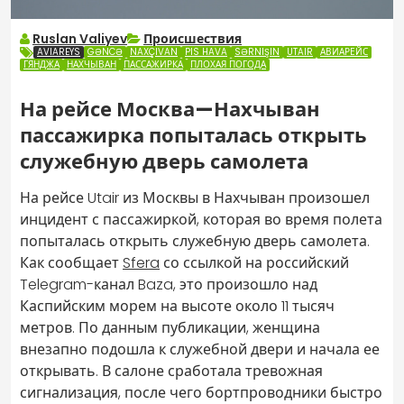
Ruslan Valiyev
Происшествия
AVIAREYS
GƏNCƏ
NAXÇIVAN
PIS HAVA
SƏRNIŞIN
UTAIR
АВИАРЕЙС
ГЯНДЖА
НАХЧЫВАН
ПАССАЖИРКА
ПЛОХАЯ ПОГОДА
На рейсе Москва—Нахчыван
пассажирка попыталась открыть
служебную дверь самолета
На рейсе Utair из Москвы в Нахчыван произошел
инцидент с пассажиркой, которая во время полета
попыталась открыть служебную дверь самолета.
Как сообщает
Sfera
со ссылкой на российский
Telegram-канал Baza, это произошло над
Каспийским морем на высоте около 11 тысяч
метров. По данным публикации, женщина
внезапно подошла к служебной двери и начала ее
открывать. В салоне сработала тревожная
сигнализация, после чего бортпроводники быстро