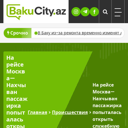
Skip
to
content
Срочно
ключат газ
В Баку из-за ремонта временно изменят движени
На
рейсе
Москв
а—
Нахчы
На рейсе
ван
Москва—
пассаж
Нахчыван
ирка
пассажирка
попыт
Главная
>
Происшествия
>
попыталась
алась
открыть
откры
служебную