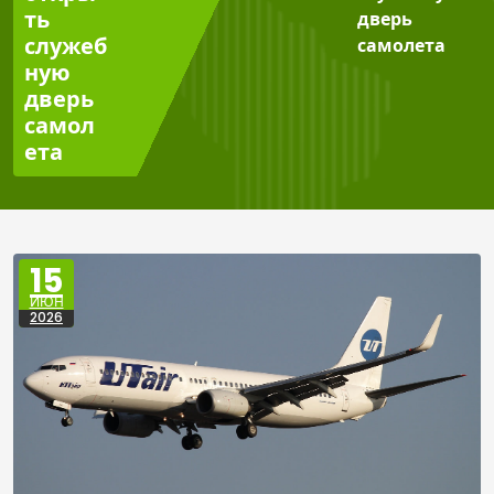
ть
дверь
служеб
самолета
ную
дверь
самол
ета
15
ИЮН
2026