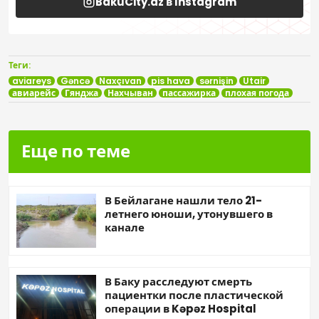
BakuCity.az в Instagram
Теги:
aviareys
Gəncə
Naxçıvan
pis hava
sərnişin
Utair
авиарейс
Гянджа
Нахчыван
пассажирка
плохая погода
Еще по теме
В Бейлагане нашли тело 21-
летнего юноши, утонувшего в
канале
В Баку расследуют смерть
пациентки после пластической
операции в Kəpəz Hospital