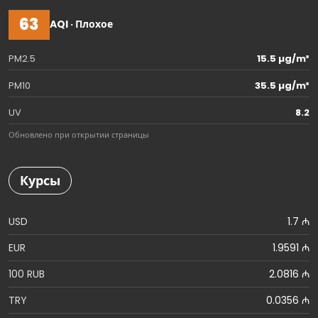
63
AQI · Плохое
PM2.5
15.5 µg/m³
PM10
35.5 µg/m³
UV
8.2
Обновлено при открытии страницы
Курсы
USD
1.7 ₼
EUR
1.9591 ₼
100 RUB
2.0816 ₼
TRY
0.0356 ₼