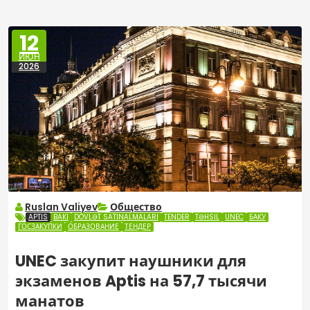
12
ИЮН
2026
Ruslan Valiyev
Общество
APTIS
BAKI
DÖVLƏT SATINALMALARI
TENDER
TƏHSIL
UNEC
БАКУ
ГОСЗАКУПКИ
ОБРАЗОВАНИЕ
ТЕНДЕР
UNEC закупит наушники для
экзаменов Aptis на 57,7 тысячи
манатов