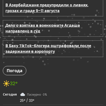
В Азербайджане предупредили о ливнях,
грозах и граде 9–11 августа
Дело о взятках в военкомате Агдаша
направлено в суд
В Баку TikTok-блогера оштрафовали после
задержания в аэропорту
Погода
32°
Сегодня
Пасмурно · 0%
25° / 33°