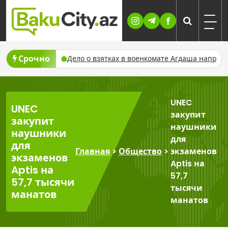
Skip
to
content
Срочно
де 9–11 августа
Дело о взятках в военкомате Агдаша направл
UNEC
UNEC
закупит
закупит
наушники
наушники
для
для
Главная
>
Общество
>
экзаменов
экзаменов
Aptis на
Aptis на
57,7
57,7 тысячи
тысячи
манатов
манатов