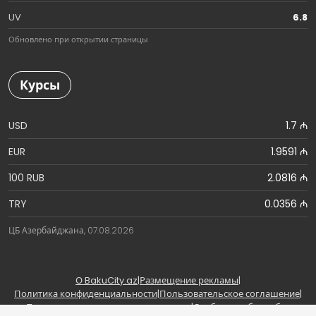
UV
6.8
Обновлено при открытии страницы
Курсы
USD
1.7 ₼
EUR
1.9591 ₼
100 RUB
2.0816 ₼
TRY
0.0356 ₼
ЦБ Азербайджана, 07.08.2026
О BakuCity.az
|
Размещение рекламы
|
Политика конфиденциальности
|
Пользовательское соглашение
|
Правила использования материалов
|
Сообщить об ошибке