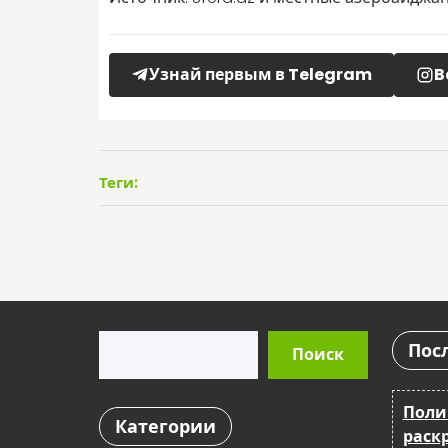
Узнай первым в Telegram
B
Теги:
Поиск
Пос
Поиск
Поли
Категории
раск