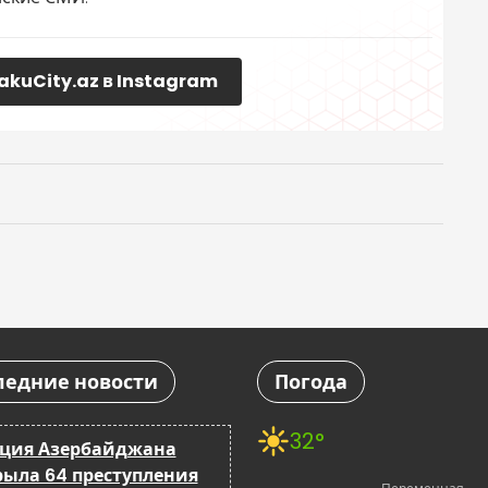
akuCity.az в Instagram
ледние новости
Погода
32°
ция Азербайджана
рыла 64 преступления