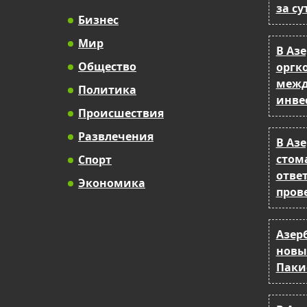
за су
Бизнес
Мир
В Аз
Общество
оргк
межд
Политика
инве
Происшествия
Развлечения
В Аз
стом
Спорт
отве
Экономика
пров
Азер
новы
Паки