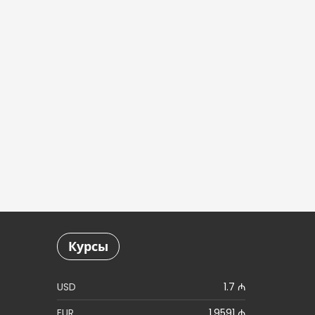
Курсы
USD
1.7 ₼
EUR
1.9591 ₼