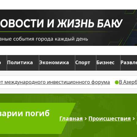
р
Политика
Экономика
Спорт
Бизнес
Развл
родного инвестиционного форума
В Азербайджане 13
варии погиб
Главная
>
Происшествия
>