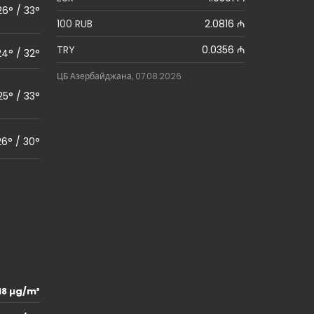
26° / 33°
100 RUB
2.0816 ₼
TRY
0.0356 ₼
24° / 32°
ЦБ Азербайджана, 07.08.2026
25° / 33°
26° / 30°
18 µg/m³