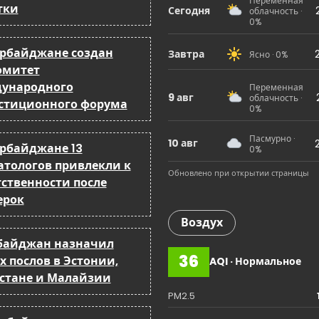
Переменная
тки
Сегодня
облачность ·
0%
ербайджане создан
Завтра
Ясно · 0%
омитет
ународного
Переменная
9 авг
облачность ·
стиционного форума
0%
Пасмурно ·
10 авг
ербайджане 13
0%
атологов привлекли к
Обновлено при открытии страницы
тственности после
ерок
Воздух
байджан назначил
36
х послов в Эстонии,
AQI · Нормальное
стане и Малайзии
PM2.5