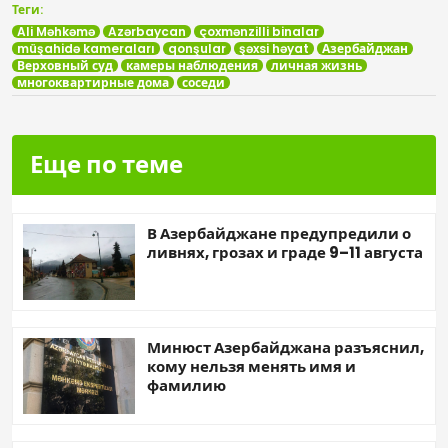
Теги:
Ali Məhkəmə
Azərbaycan
çoxmənzilli binalar
müşahidə kameraları
qonşular
şəxsi həyat
Азербайджан
Верховный суд
камеры наблюдения
личная жизнь
многоквартирные дома
соседи
Еще по теме
В Азербайджане предупредили о
ливнях, грозах и граде 9–11 августа
Минюст Азербайджана разъяснил,
кому нельзя менять имя и
фамилию