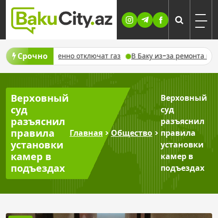
Skip
to
content
Срочно
 временно отключат газ
В Баку из-за ремонта временно изм
Верховный
Верховный
суд
суд
разъяснил
разъяснил
правила
Главная
>
Общество
>
правила
установки
установки
камер в
камер в
подъездах
подъездах