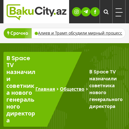
Skip
to
content
Срочно
и серебро
Алиев и Трамп обсудили мирный процесс и пригл
В Space
TV
назначил
В Space TV
и
назначили
советник
советника
Главная
>
Общество
>
а нового
нового
генераль
генерального
ного
директора
директор
а