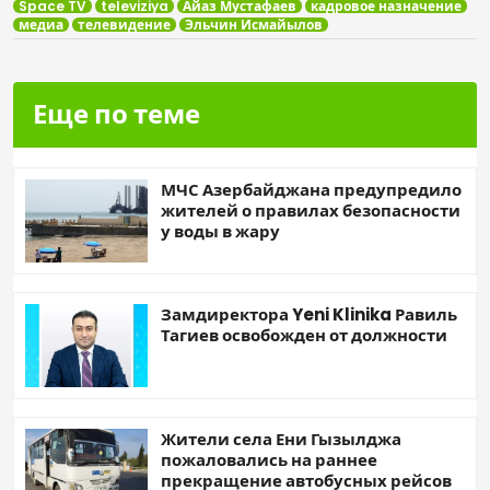
Space TV
televiziya
Айаз Мустафаев
кадровое назначение
медиа
телевидение
Эльчин Исмайылов
Еще по теме
МЧС Азербайджана предупредило
жителей о правилах безопасности
у воды в жару
Замдиректора Yeni Klinika Равиль
Тагиев освобожден от должности
Жители села Ени Гызылджа
пожаловались на раннее
прекращение автобусных рейсов