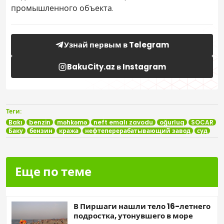
промышленного объекта.
Узнай первым в Telegram
BakuCity.az в Instagram
Теги:
Bakı
benzin
məhkəmə
neft emalı zavodu
oğurluq
SOCAR
Баку
бензин
кража
нефтеперерабатывающий завод
суд
Еще по теме
В Пиршаги нашли тело 16-летнего
подростка, утонувшего в море