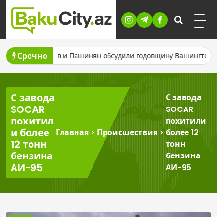
Skip
to
content
Срочно
е
Алиев и Пашинян обсудили годовщину Вашингтонского сам
С завода
С завода
SOCAR
SOCAR
похитил
похитили
и более
Главная
>
Происшествия
>
более 12
12 тонн
тонн
бензина
бензина
АИ-95
АИ-95