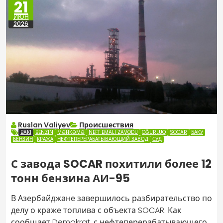
21
ИЮН
2026
Ruslan Valiyev
Происшествия
BAKI
BENZIN
MƏHKƏMƏ
NEFT EMALI ZAVODU
OĞURLUQ
SOCAR
БАКУ
БЕНЗИН
КРАЖА
НЕФТЕПЕРЕРАБАТЫВАЮЩИЙ ЗАВОД
СУД
С завода SOCAR похитили более 12
тонн бензина АИ-95
В Азербайджане завершилось разбирательство по
делу о краже топлива с объекта SOCAR. Как
сообщает
Demokrat
, с нефтеперерабатывающего