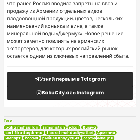
что ранее Россия вводила запреты на ввоз и
продажу из Армении отдельных видов
плодоовощной продукции, цветов, нескольких
наименований коньяка и вина, а также
минеральной воды «Джермук». Новое решение
может заметно повлиять на армянских
экспортеров, для которых российский рынок
остается одним из ключевых направлений сбыта.
Узнай первым в Telegram
BakuCity.az в Instagram
Теги:
balıq məhsulları
Ermənistan
idxal
Rusiya
sertifikatlaşdırma
ticarət məhdudiyyətləri
Армения
импорт
Россия
рыбная продукция
сертификация