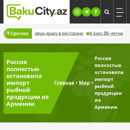
Skip
to
content
Срочно
ть массовую драку в ресторане
В Баку 35-летний банковски
Россия
Россия
полностью
полностью
остановила
остановила
импорт
импорт
Главная
>
Мир
>
рыбной
рыбной
продукции
продукции из
из
Армении
Армении