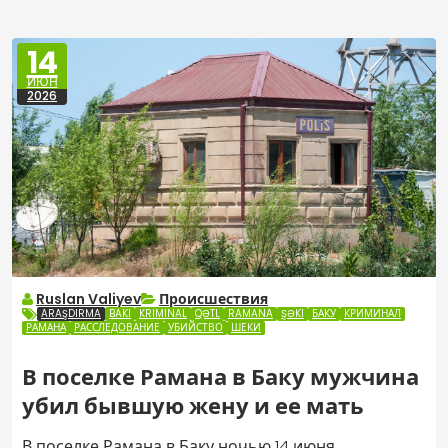
14
ИЮН
2026
Ruslan Valiyev
Происшествия
ARAŞDIRMA
BAKI
KRIMINAL
QƏTL
RAMANA
ŞƏKI
БАКУ
КРИМИНАЛ
РАМАНА
РАССЛЕДОВАНИЕ
УБИЙСТВО
ШЕКИ
В поселке Рамана в Баку мужчина
убил бывшую жену и ее мать
В поселке Рамана в Баку ночью 14 июня