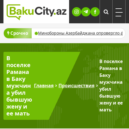
Skip
to
content
Срочно
имать 19 июля
Минобороны Азербайджана опровергло фейков
В
В поселке
поселке
Рамана в
Рамана
Баку
в Баку
мужчина
мужчин
Главная
>
Происшествия
>
убил
а убил
бывшую
бывшую
жену и ее
жену и
мать
ее мать