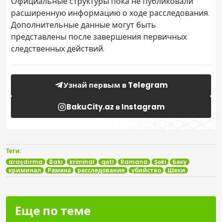
Официальные структуры пока не публиковали
расширенную информацию о ходе расследования.
Дополнительные данные могут быть
представлены после завершения первичных
следственных действий.
Узнай первым в Telegram
BakuCity.az в Instagram
Теги:
araşdırma
Bakı
kriminal
qətl
Ramana
Şəki
Баку
криминал
Рамана
расследование
убийство
Шеки
Еще по теме