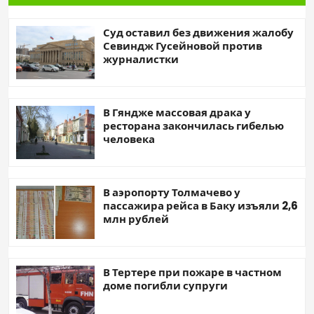
Суд оставил без движения жалобу
Севиндж Гусейновой против
журналистки
В Гяндже массовая драка у
ресторана закончилась гибелью
человека
В аэропорту Толмачево у
пассажира рейса в Баку изъяли 2,6
млн рублей
В Тертере при пожаре в частном
доме погибли супруги