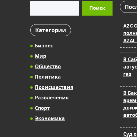
Поиск
Пос
Поиск
AZCO
Категории
полн
AZAL
Бизнес
Мир
В Са
Общество
авгу
газ
Политика
Происшествия
В Ба
Развлечения
врем
движ
Спорт
авто
Экономика
Суд 