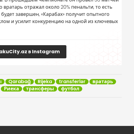
то вратарь отражал около 20% пенальти, то есть
д будет завершен, «Карабах» получит опытного
лом и усилит конкуренцию на одной из ключевых
akuCity.az в Instagram
ı
Qarabağ
Rijeka
transferlər
вратарь
Риека
трансферы
футбол