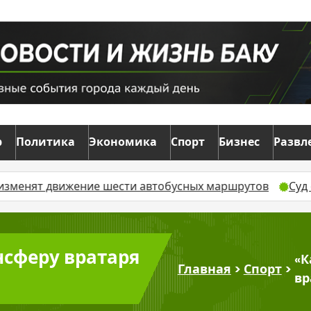
р
Политика
Экономика
Спорт
Бизнес
Развл
ие шести автобусных маршрутов
Суд оставил без дви
нсферу вратаря
«К
Главная
>
Спорт
>
вр