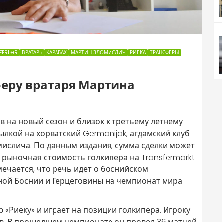
FERLƏR
ВРАТАРЬ
КАРАБАХ
МАРТИН ЗЛОМИСЛИЧ
РИЕКА
ТРАНСФЕРЫ
феру вратаря Мартина
 на новый сезон и близок к третьему летнему
ылкой на хорватский Germanijak, агдамский клуб
ислича. По данным издания, сумма сделки может
м рыночная стоимость голкипера на Transfermarkt
мечается, что речь идет о боснийском
рной Боснии и Герцеговины на чемпионат мира
 «Риеку» и играет на позиции голкипера. Игроку
ров. В прошедшем чемпионате он провел 36 матчей