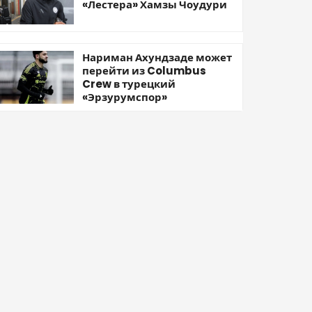
«Лестера» Хамзы Чоудури
Нариман Ахундзаде может
перейти из Columbus
Crew в турецкий
«Эрзурумспор»