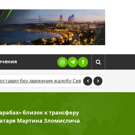
ечения
жения жалобу Севиндж Гусейновой против журналистки
арабах» близок к трансферу
атаря Мартина Зломислича