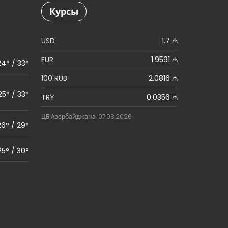
Курсы
USD
1.7 ₼
EUR
1.9591 ₼
24° / 33°
100 RUB
2.0816 ₼
25° / 33°
TRY
0.0356 ₼
ЦБ Азербайджана, 07.08.2026
26° / 29°
25° / 30°