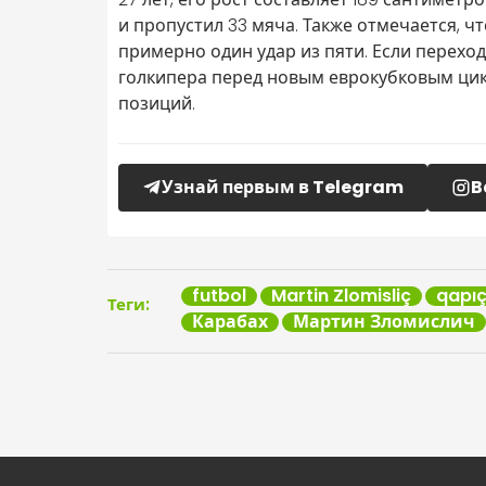
и пропустил 33 мяча. Также отмечается, ч
примерно один удар из пяти. Если перехо
голкипера перед новым еврокубковым цик
позиций.
Узнай первым в Telegram
B
futbol
Martin Zlomisliç
qapıç
Теги:
Карабах
Мартин Зломислич