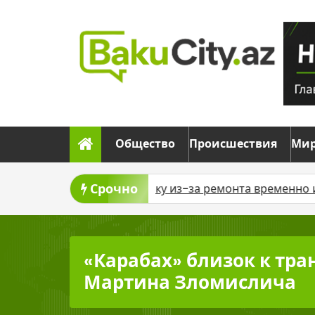
Skip
to
content
Общество
Происшествия
Ми
Срочно
газ
В Баку из-за ремонта временно изменят движен
«Карабах» близок к тра
Мартина Зломислича