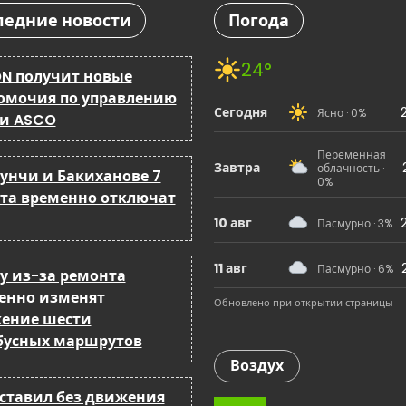
ледние новости
Погода
24°
N получит новые
омочия по управлению
Сегодня
Ясно · 0%
 и ASCO
Переменная
Завтра
облачность ·
бунчи и Бакиханове 7
0%
ста временно отключат
10 авг
Пасмурно · 3%
11 авг
Пасмурно · 6%
ку из-за ремонта
енно изменят
Обновлено при открытии страницы
ение шести
бусных маршрутов
Воздух
оставил без движения