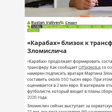
Ruslan Valiyev
Спорт
FUTBOL
MARTIN ZLOMISLIÇ
QAPIÇI
QARABAĞ
RIJEKA
TRANS
ФУТБОЛ
«Карабах» близок к транс
Зломислича
«Карабах» продолжает формировать состав
трансферу. Как сообщает
Offsideplus
со сс
намерен подписать вратаря Мартина Злом
составить около 550 тысяч евро. При это
оценивается в 2 млн евро. В материале от
футболисте, который входит в планы сбо
2026 года.
Зломислич сейчас выступает за хорватскую
27 лет, его рост составляет 189 сантимет