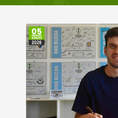
05
ИЮН
2026