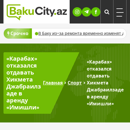
Skip
to
content
Срочно
но отключат газ
В Баку из-за ремонта временно изменят дв
«Карабах»
«Карабах»
отказался
отказался
отдавать
отдавать
Хикмета
Главная
>
Спорт
>
Хикмета
Джабраилз
Джабраилзаде
аде в
в аренду
аренду
«Имишли»
«Имишли»