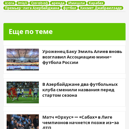
icarə
İmişli
Qarabağ
аренда
Имишли
Карабах
Премьер-лига Азербайджана
футбол
Хикмет Джабраилзаде
Еще по теме
Уроженец Баку Эмиль Алиев вновь
возглавил Ассоциацию мини-
футбола России
В Азербайджане два футбольных
клуба сменили названия перед
стартом сезона
Матч «Орхус» — «Сабах» в Лиге
чемпионов начнется позже из-за
ДТП