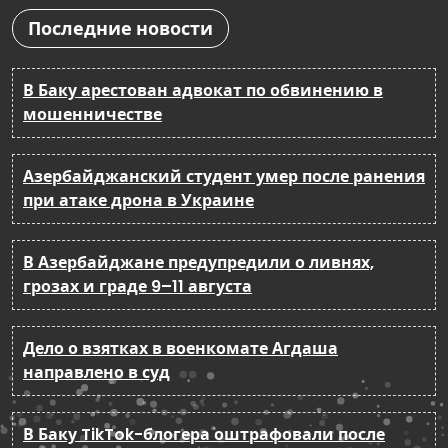
Последние новости
В Баку арестован адвокат по обвинению в
мошенничестве
Азербайджанский студент умер после ранения
при атаке дрона в Украине
В Азербайджане предупредили о ливнях,
грозах и граде 9–11 августа
Дело о взятках в военкомате Агдаша
направлено в суд
В Баку TikTok-блогера оштрафовали после