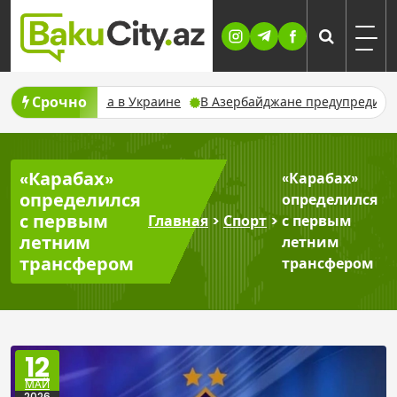
Skip
to
content
Срочно
таке дрона в Украине
В Азербайджане предупредили о ливнях,
«Карабах»
«Карабах»
определился
определился
с первым
Главная
>
Спорт
>
с первым
летним
летним
трансфером
трансфером
12
МАЙ
2026