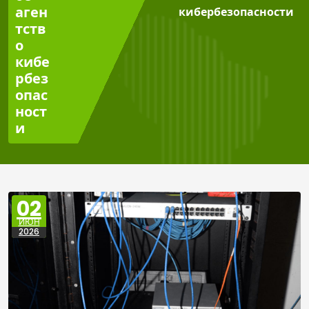
аген
кибербезопасности
тств
о
кибе
рбез
опас
ност
и
02
ИЮН
2026