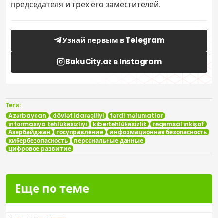
председателя и трех его заместителей.
Узнай первым в Telegram
BakuCity.az в Instagram
Теги:
Azərbaycan
dövlət idarəçiliyi
fərdi məlumatlar
informasiya təhlükəsizliyi
kibertəhlükəsizlik
rəqəmsal inkişaf
Азербайджан
госуправление
информационная безопасность
кибербезопасность
персональные данные
цифровое развитие
Еще по теме