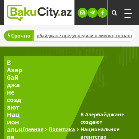
Skip
to
content
Срочно
не
В Азербайджане предупредили о ливнях, грозах и граде 9–1
В
Азер
бай
джа
не
созд
ают
Нац
В Азербайджане
ион
создают
альн
Главная
>
Политика
>
Национальное
ое
агентство