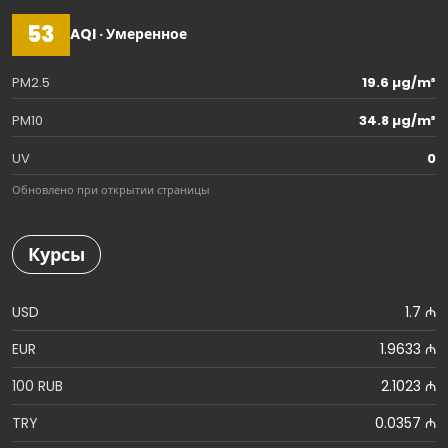
53
AQI · Умеренное
PM2.5
19.6 µg/m³
PM10
34.8 µg/m³
UV
0
Обновлено при открытии страницы
Курсы
USD
1.7 ₼
EUR
1.9633 ₼
100 RUB
2.1023 ₼
TRY
0.0357 ₼