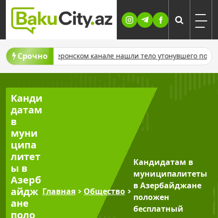
Skip
to
content
Срочно
амур-Абшеронском канале нашли тело утонувшего подростка
Канди
датам
в
муни
ципа
литет
Кандидатам в
ы в
муниципалитеты
Азерб
в Азербайджане
айдж
Главная
>
Общество
>
положен
ане
бесплатный
поло