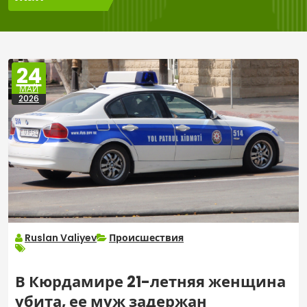
24
МАЙ
2026
Ruslan Valiyev
Происшествия
В Кюрдамире 21-летняя женщина
убита, ее муж задержан