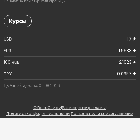
Обновлено при открытии страницы
Курсы
USD
1.7 ₼
EUR
1.9633 ₼
100 RUB
2.1023 ₼
TRY
0.0357 ₼
ЦБ Азербайджана, 06.08.2026
О BakuCity.az
|
Размещение рекламы
|
Политика конфиденциальности
|
Пользовательское соглашение
|
Правила использования материалов
|
Сообщить об ошибке