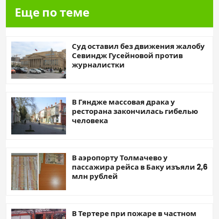
Еще по теме
Суд оставил без движения жалобу
Севиндж Гусейновой против
журналистки
В Гяндже массовая драка у
ресторана закончилась гибелью
человека
В аэропорту Толмачево у
пассажира рейса в Баку изъяли 2,6
млн рублей
В Тертере при пожаре в частном