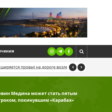
ечения
овал на дороге возле жилого дома
В Баку возбудили 
евин Медина может стать пятым
гроком, покинувшим «Карабах»