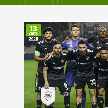
13
ИЮН
2026