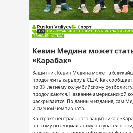
Ruslan Valiyev
Спорт
ABŞ
AZƏRBAYCAN FUTBOLU
FUTBOL
KEVIN MEDINA
QARABAĞ
ТРАНСФЕР
ФУТБОЛ
Кевин Медина может стат
«Карабах»
Защитник Кевин Медина может в ближайше
продолжить карьеру в США. Как сообщае
по 33-летнему колумбийскому футболисту
продолжаются. Название американской ком
раскрывается. По данным издания, сам Ме
и сменой чемпионата.
Контракт центрального защитника с «Кара
поэтому потенциальному покупателю прид
утверждается, стороны обсуждают финаль