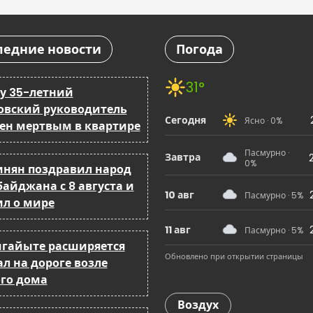
ледние новости
Погода
31°
ку 35-летний
овский руководитель
Сегодня
Ясно · 0%
ен мертвым в квартире
Пасмурно ·
Завтра
0%
нян поздравил народ
байджана с 8 августа и
10 авг
Пасмурно · 5%
ил о мире
11 авг
Пасмурно · 5%
мгайыте расширяется
Обновлено при открытии страницы
л на дороге возле
го дома
Воздух