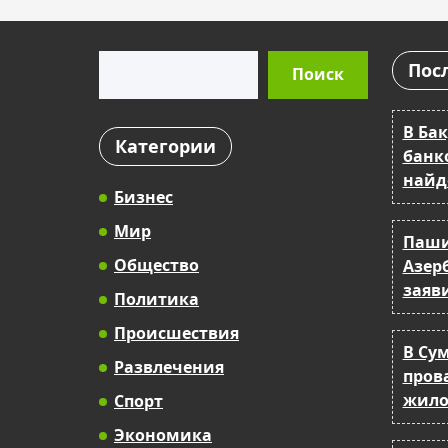
Поиск
Пос
Поиск
В Ба
Категории
банк
найд
Бизнес
Мир
Паши
Общество
Азер
заяв
Политика
Происшествия
В Су
Развлечения
прова
жило
Спорт
Экономика