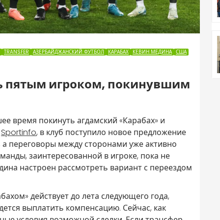
TRANSFER
АЗЕРБАЙДЖАНСКИЙ ФУТБОЛ
КАРАБАХ
КЕВИН МЕДИНА
США
ь пятым игроком, покинувшим
е время покинуть агдамский «Карабах» и
т
Sportinfo
, в клуб поступило новое предложение
, а переговоры между сторонами уже активно
анды, заинтересованной в игроке, пока не
дина настроен рассмотреть вариант с переездом
бахом» действует до лета следующего года,
ется выплатить компенсацию. Сейчас, как
ные условия возможной сделки. Если трансфер