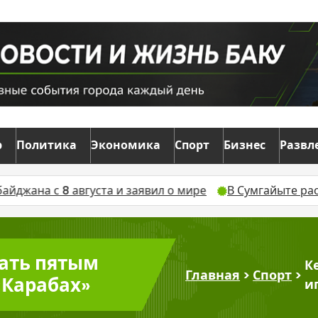
р
Политика
Экономика
Спорт
Бизнес
Развл
вгуста и заявил о мире
В Сумгайыте расширяется пр
ать пятым
К
Главная
>
Спорт
>
«Карабах»
и