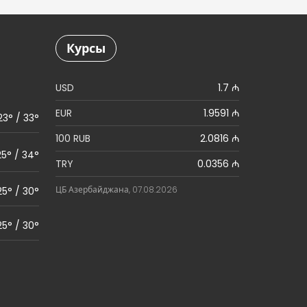
Курсы
USD
1.7 ₼
EUR
1.9591 ₼
23° / 33°
100 RUB
2.0816 ₼
25° / 34°
TRY
0.0356 ₼
ЦБ Азербайджана, 07.08.2026
25° / 30°
25° / 30°