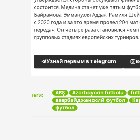
состоится, Медина станет уже пятым футб
Байрамова, Эммануэля Аддая, Рамиля Шей
с 2020 года и за это время провел 204 мат
передач. Он четыре раза становился чемп
групповых стадиях европейских турниров.
Узнай первым в Telegram
B
ABŞ
Azərbaycan futbolu
fut
Теги:
азербайджанский футбол
Ка
футбол