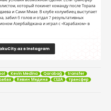
олистом, который покинет команду после Торала
даева и Сами Ммае. В клубе колумбиец выступает
ча, забил 6 голов и отдал 7 результативных
ионом Азербайджана и играл с «Карабахом» в
akuCity.az в Instagram
bol
Kevin Medina
Qarabağ
transfer
рабах
Кевин Медина
США
трансфер