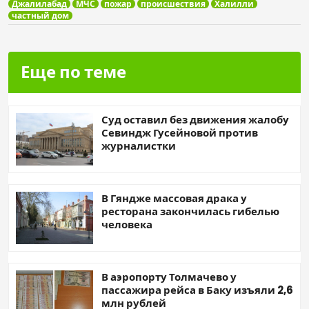
Джалилабад
МЧС
пожар
происшествия
Халилли
частный дом
Еще по теме
Суд оставил без движения жалобу
Севиндж Гусейновой против
журналистки
В Гяндже массовая драка у
ресторана закончилась гибелью
человека
В аэропорту Толмачево у
пассажира рейса в Баку изъяли 2,6
млн рублей