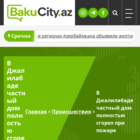
Skip
to
content
Срочно
В Баку и регионах Азербайджана объявили желтое предупреж
В
Джал
илаб
аде
частн
В
ый
Джалилабаде
дом
частный дом
Главная
>
Происшествия
>
полн
полностью
ость
сгорел при
ю
пожаре
сгоре