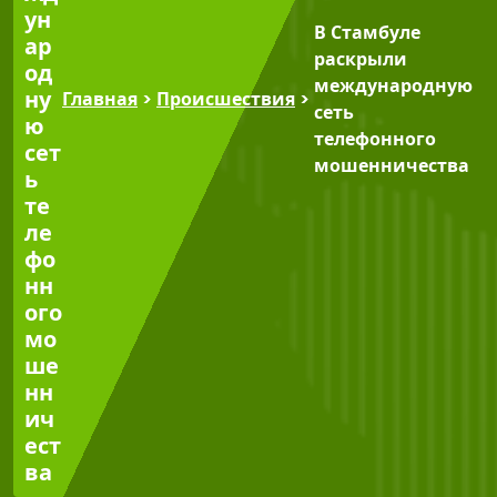
ун
В Стамбуле
ар
раскрыли
од
международную
ну
Главная
>
Происшествия
>
сеть
ю
телефонного
сет
мошенничества
ь
те
ле
фо
нн
ого
мо
ше
нн
ич
ест
ва