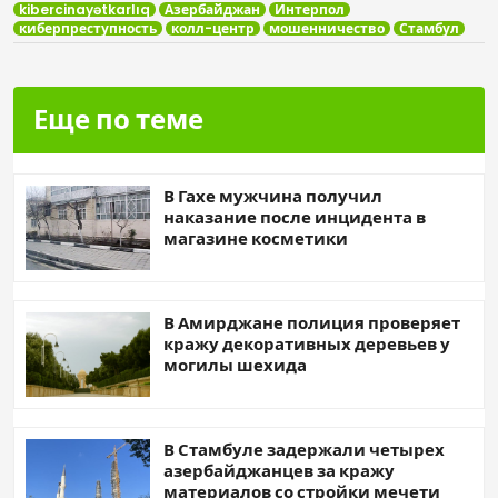
kibercinayətkarlıq
Азербайджан
Интерпол
киберпреступность
колл-центр
мошенничество
Стамбул
Еще по теме
В Гахе мужчина получил
наказание после инцидента в
магазине косметики
В Амирджане полиция проверяет
кражу декоративных деревьев у
могилы шехида
В Стамбуле задержали четырех
азербайджанцев за кражу
материалов со стройки мечети