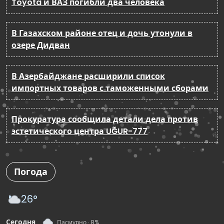
Toyota и ВАЗ погибли два человека
В Газахском районе отец и дочь утонули в
озере Дидван
В Азербайджане расширили список
импортных товаров с таможенными сборами
Прокуратура сообщила детали дела против
эстетического центра UĞUR-777
Погода
26°
Сегодня
Пасмурно · 8%