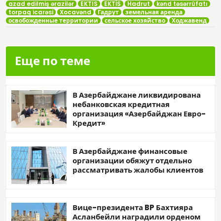
azad edilmiş ərazilər
EKTIS
EKTİS
Hadrut
kənd təsərrüfatı
torpaq icarəsi
Xocavənd
Гадрут
земельная аренда
освобожденные территории
сельское хозяйство
Ходжавенд
Еще по теме
В Азербайджане ликвидирована
небанковская кредитная
организация «Азербайджан Евро-
Кредит»
В Азербайджане финансовые
организации обяжут отдельно
рассматривать жалобы клиентов
Вице-президента BP Бахтияра
Асланбейли наградили орденом