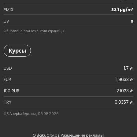
PM10
32.1 µg/m³
UV
0
Обновлено при открытии страницы
Курсы
USD
1.7 ₼
EUR
1.9633 ₼
100 RUB
2.1023 ₼
TRY
0.0357 ₼
ЦБ Азербайджана, 06.08.2026
О BakuCity.az
|
Размещение рекламы
|