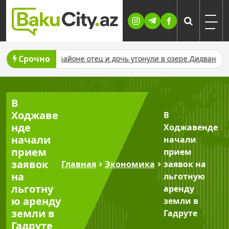
Skip
to
content
Срочно
В Газахском районе отец и дочь утонули в озере Дидван
В Аз
В
Ходжаве
В
нде
Ходжавенде
начали
начали
прием
прием
заявок
Главная
>
Экономика
>
заявок на
на
льготную
льготну
аренду
ю аренду
земли в
земли в
Гадруте
Гадруте