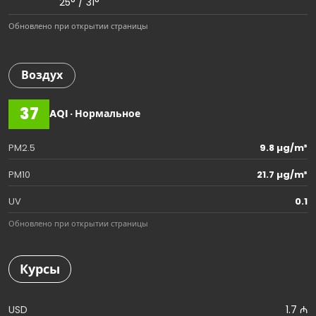
25° / 31°
Обновлено при открытии страницы
Воздух
37
AQI · Нормальное
PM2.5
9.8 µg/m³
PM10
21.7 µg/m³
UV
0.1
Обновлено при открытии страницы
Курсы
USD
1.7 ₼