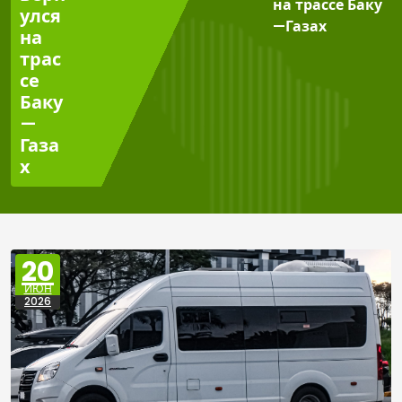
на трассе Баку
улся
—Газах
на
трас
се
Баку
—
Газа
х
20
ИЮН
2026