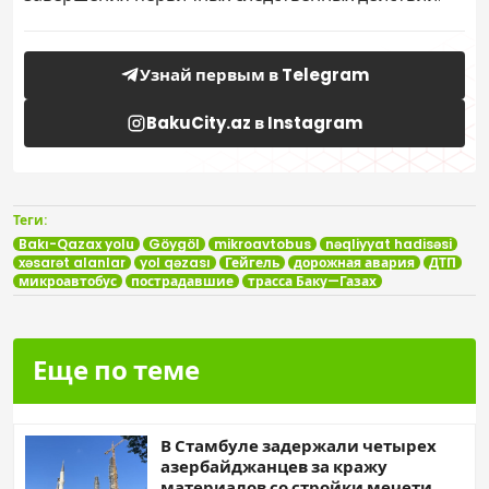
Узнай первым в Telegram
BakuCity.az в Instagram
Теги:
Bakı-Qazax yolu
Göygöl
mikroavtobus
nəqliyyat hadisəsi
xəsarət alanlar
yol qəzası
Гейгель
дорожная авария
ДТП
микроавтобус
пострадавшие
трасса Баку—Газах
Еще по теме
В Стамбуле задержали четырех
азербайджанцев за кражу
материалов со стройки мечети