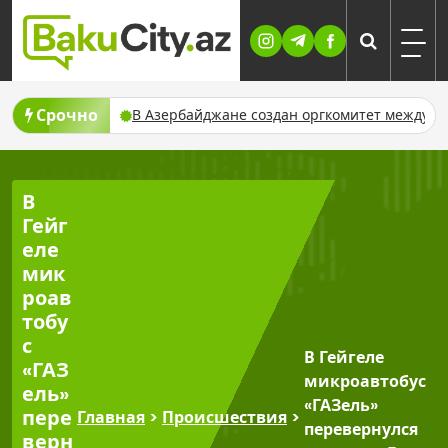
Skip
to
content
Срочно
пления за сутки
В Азербайджане создан оргкомитет междуна
В
Гейг
еле
мик
роав
тобу
с
В Гейгеле
«ГАЗ
микроавтобус
ель»
«ГАЗель»
пере
Главная
>
Происшествия
>
перевернулся
верн