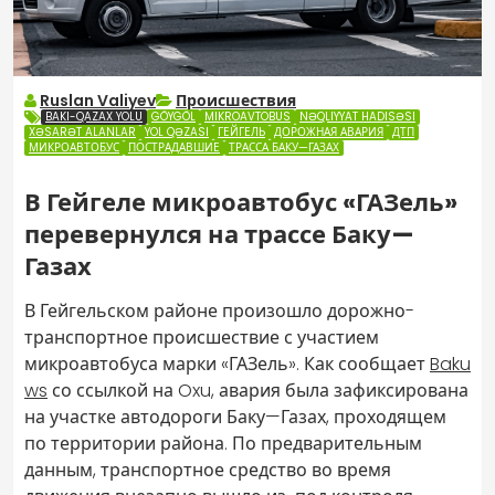
Ruslan Valiyev
Происшествия
BAKI-QAZAX YOLU
GÖYGÖL
MIKROAVTOBUS
NƏQLIYYAT HADISƏSI
XƏSARƏT ALANLAR
YOL QƏZASI
ГЕЙГЕЛЬ
ДОРОЖНАЯ АВАРИЯ
ДТП
МИКРОАВТОБУС
ПОСТРАДАВШИЕ
ТРАССА БАКУ—ГАЗАХ
В Гейгеле микроавтобус «ГАЗель»
перевернулся на трассе Баку—
Газах
В Гейгельском районе произошло дорожно-
транспортное происшествие с участием
микроавтобуса марки «ГАЗель». Как сообщает
Baku
ws
со ссылкой на Oxu, авария была зафиксирована
на участке автодороги Баку—Газах, проходящем
по территории района. По предварительным
данным, транспортное средство во время