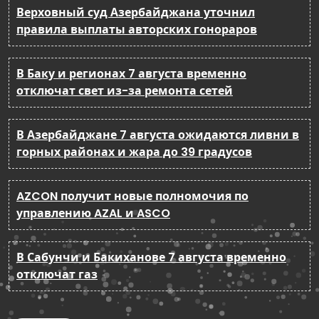
Верховный суд Азербайджана уточнил
правила выплаты авторских гонораров
В Баку и регионах 7 августа временно
отключат свет из-за ремонта сетей
В Азербайджане 7 августа ожидаются ливни в
горных районах и жара до 39 градусов
AZCON получит новые полномочия по
управлению AZAL и ASCO
В Сабунчи и Бакиханове 7 августа временно
отключат газ