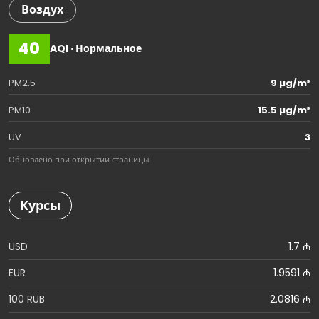
Воздух
40
AQI · Нормальное
PM2.5
9 µg/m³
PM10
15.5 µg/m³
UV
3
Обновлено при открытии страницы
Курсы
USD
1.7 ₼
EUR
1.9591 ₼
100 RUB
2.0816 ₼