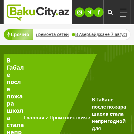
Skip
to
content
Срочно
 из-за ремонта сетей
В Азербайджане 7 августа ожидаются л
В
Габал
е
посл
е
пожа
В Габале
ра
после пожара
школ
школа стала
а
Главная
>
Происшествия
>
непригодной
стала
для
непр