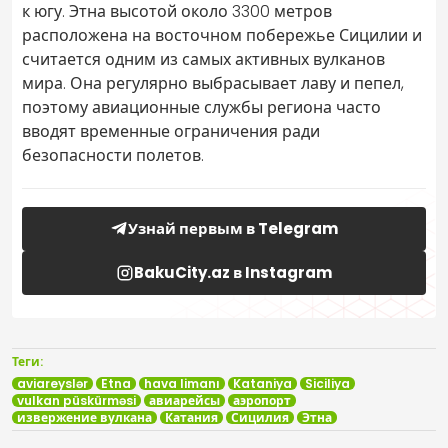
к югу. Этна высотой около 3300 метров
расположена на восточном побережье Сицилии и
считается одним из самых активных вулканов
мира. Она регулярно выбрасывает лаву и пепел,
поэтому авиационные службы региона часто
вводят временные ограничения ради
безопасности полетов.
Узнай первым в Telegram
BakuCity.az в Instagram
Теги:
aviareyslər
Etna
hava limanı
Kataniya
Siciliya
vulkan püskürməsi
авиарейсы
аэропорт
извержение вулкана
Катания
Сицилия
Этна