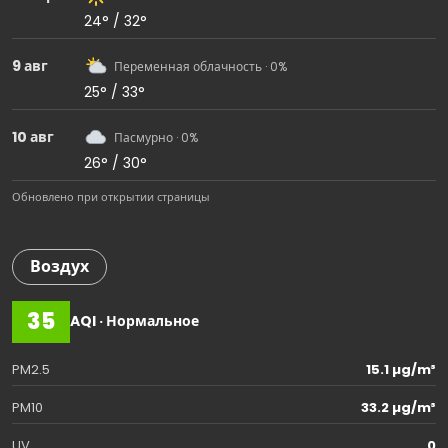
24° / 32°
9 авг
Переменная облачность · 0%
25° / 33°
10 авг
Пасмурно · 0%
26° / 30°
Обновлено при открытии страницы
Воздух
35
AQI · Нормальное
PM2.5
15.1 µg/m³
PM10
33.2 µg/m³
UV
0