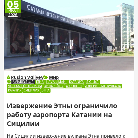
05
ИЮЛ
2026
Ruslan Valiyev
Мир
AVIAREYSLƏR
ETNA
HAVA LIMANI
KATANIYA
SICILIYA
VULKAN PÜSKÜRMƏSI
АВИАРЕЙСЫ
АЭРОПОРТ
ИЗВЕРЖЕНИЕ ВУЛКАНА
КАТАНИЯ
СИЦИЛИЯ
ЭТНА
Извержение Этны ограничило
работу аэропорта Катании на
Сицилии
На Сицилии извержение вулкана Этна привело к