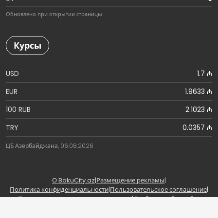
Обновлено при открытии страницы
Курсы
USD
1.7 ₼
EUR
1.9633 ₼
100 RUB
2.1023 ₼
TRY
0.0357 ₼
ЦБ Азербайджана, 06.08.2026
О BakuCity.az
|
Размещение рекламы
|
Политика конфиденциальности
|
Пользовательское соглашение
|
Правила использования материалов
|
Сообщить об ошибке