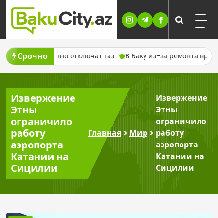
Skip
to
content
Срочно
уста временно отключат газ
В Баку из-за ремонта временно 
Извержение
Извержение
Этны
Этны
ограничило
ограничило
работу
Главная
>
Мир
>
работу
аэропорта
аэропорта
Катании на
Катании на
Сицилии
Сицилии