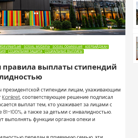
MÜAVINƏTLƏR
SOSIAL MÜDAFIƏ
SOSIAL ÖDƏNIŞLƏR
АЗЕРБАЙДЖАН
БИЯ
СОЦИАЛЬНАЯ ЗАЩИТА
СОЦИАЛЬНЫЕ ВЫПЛАТЫ
 правила выплаты стипендий
алидностью
ы президентской стипендии лицам, ухаживающим
т
Konkret
, соответствующее решение подписал
ается выплат тем, кто ухаживает за лицами с
81–100%, а также за детьми с инвалидностью.
ут выполнять функции органов опеки и
лидностью передан в приемную семью, эти