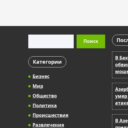
Поиск
Пос
Поиск
В Бак
Категории
обви
моше
Бизнес
Мир
Азер
Общество
умер
атак
Политика
Происшествия
В Аз
Развлечения
пред