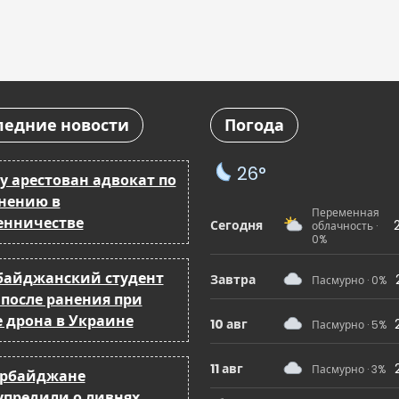
ледние новости
Погода
26°
у арестован адвокат по
нению в
Переменная
нничестве
Сегодня
облачность ·
0%
байджанский студент
Завтра
Пасмурно · 0%
 после ранения при
е дрона в Украине
10 авг
Пасмурно · 5%
11 авг
Пасмурно · 3%
ербайджане
упредили о ливнях,