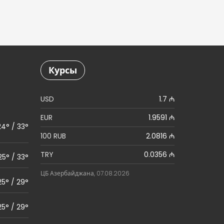
Курсы
USD
1.7 ₼
EUR
1.9591 ₼
24° / 33°
100 RUB
2.0816 ₼
TRY
0.0356 ₼
25° / 33°
ЦБ Азербайджана, 07.08.2026
25° / 29°
25° / 29°