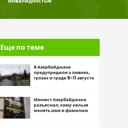
инвалидностью
Еще по теме
В Азербайджане
предупредили о ливнях,
грозах и граде 9–11 августа
Минюст Азербайджана
разъяснил, кому нельзя
менять имя и фамилию