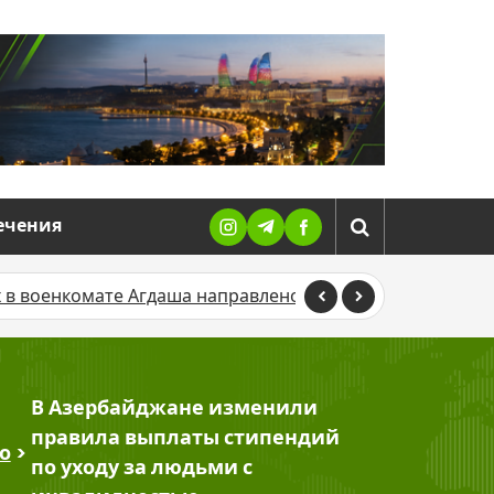
ечения
гдаша направлено в суд
В Баку TikTok-блогера оштр
В Азербайджане изменили
правила выплаты стипендий
о
>
по уходу за людьми с