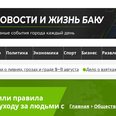
р
Политика
Экономика
Спорт
Бизнес
Развл
 и граде 9–11 августа
Дело о взятках в военкомате А
или правила
уходу за людьми с
Главная
>
Обществ