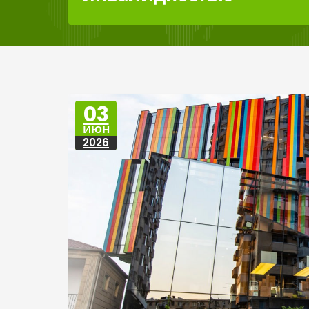
03
ИЮН
2026