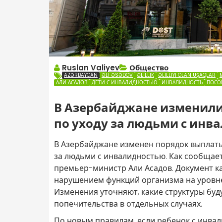
Ruslan Valiyev
Общество
AZƏRBAYCAN
ƏLI ƏSƏDOV
ƏLILLIK
ƏLILLIYI OLAN UŞAQLAR
АЛИ АСАДОВ
ДЕТИ С ИНВАЛИДНОСТЬЮ
ИНВАЛИДНОСТЬ
ПОСО
В Азербайджане изменили
по уходу за людьми с инв
В Азербайджане изменен порядок выплат
за людьми с инвалидностью. Как сообщае
премьер-министр Али Асадов. Документ кас
нарушением функций организма на уровне 
Изменения уточняют, какие структуры буд
попечительства в отдельных случаях.
По новым правилам, если ребенок с инва