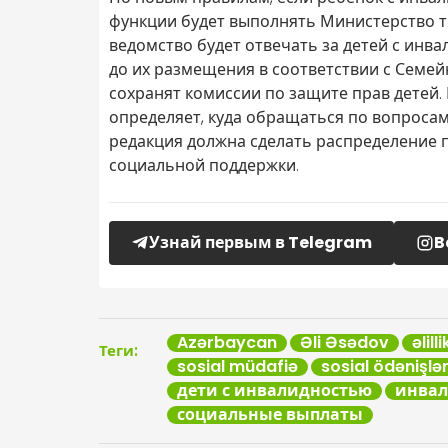
функции будет выполнять Министерство т
ведомство будет отвечать за детей с инв
до их размещения в соответствии с Семей
сохранят комиссии по защите прав детей.
определяет, куда обращаться по вопроса
редакция должна сделать распределение
социальной поддержки.
Узнай первым в Telegram
B
Azərbaycan
Əli Əsədov
əlilli
Теги:
sosial müdafiə
sosial ödənişlə
дети с инвалидностью
инвал
социальные выплаты