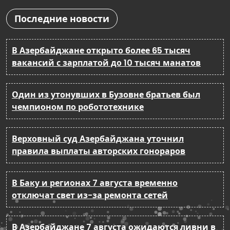
Последние новости
В Азербайджане открыто более 65 тысяч
вакансий с зарплатой до 10 тысяч манатов
Один из утонувших в Бузовне братьев был
чемпионом по робототехнике
Верховный суд Азербайджана уточнил
правила выплаты авторских гонораров
В Баку и регионах 7 августа временно
отключат свет из-за ремонта сетей
В Азербайджане 7 августа ожидаются ливни в