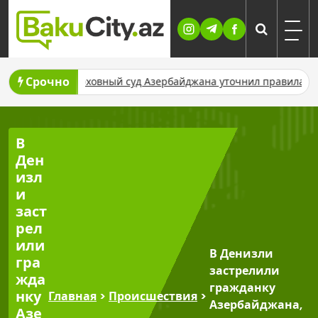
Skip
to
content
Срочно
ке
Верховный суд Азербайджана уточнил правила выплаты а
В
Ден
изл
и
заст
рел
или
В Денизли
гра
застрелили
жда
гражданку
нку
Главная
>
Происшествия
>
Азербайджана,
Азе