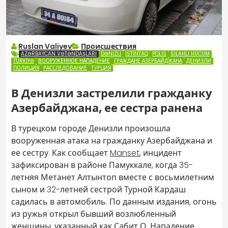
Ruslan Valiyev
Происшествия
AZƏRBAYCAN VƏTƏNDAŞLARI
DƏNIZLI
ISTINTAQ
POLIS
SILAHLI HÜCUM
TÜRKIYƏ
ВООРУЖЕННОЕ НАПАДЕНИЕ
ГРАЖДАНЕ АЗЕРБАЙДЖАНА
ДЕНИЗЛИ
ПОЛИЦИЯ
РАССЛЕДОВАНИЕ
ТУРЦИЯ
В Денизли застрелили гражданку
Азербайджана, ее сестра ранена
В турецком городе Денизли произошла
вооруженная атака на гражданку Азербайджана и
ее сестру. Как сообщает
Manset
, инцидент
зафиксирован в районе Памуккале, когда 35-
летняя Метанет Алтынтоп вместе с восьмилетним
сыном и 32-летней сестрой Турной Кардаш
садилась в автомобиль. По данным издания, огонь
из ружья открыл бывший возлюбленный
женщины, указанный как Сабит О. Нападение