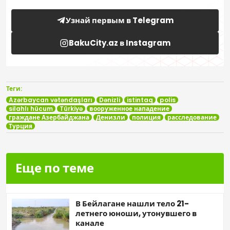
Узнай первым в Telegram
BakuCity.az в Instagram
Теги:
Azərbaycan vətəndaşları
Dənizli
istintaq
polis
silahlı hücum
Türkiyə
вооруженное нападение
граждане Азербайджана
Денизли
полиция
расследование
Турция
Еще по теме
В Бейлагане нашли тело 21-
летнего юноши, утонувшего в
канале