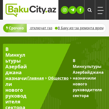
Skip
to
content
Срочно
менно отключат газ
В Баку из-за ремонта временно изменя
В
Минкул
ьтуры
В
Азербай
Минкультуры
джана
Азербайджана
назначи
Главная
>
Общество
>
назначили
ли
нового
нового
руководителя
руковод
сектора
ителя
сектора