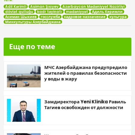
Adil Kərimli
Asiman Şıxıyev
Azərbaycan Mədəniyyət Nazirliyi
dövlət qulluğu
kadr təyinatı
mədəniyyət
Адиль Керимли
Асиман Шыхиев
госслужба
кадровое назначение
культура
Минкультуры Азербайджана
Еще по теме
МЧС Азербайджана предупредило
жителей о правилах безопасности
у воды в жару
Замдиректора Yeni Klinika Равиль
Тагиев освобожден от должности